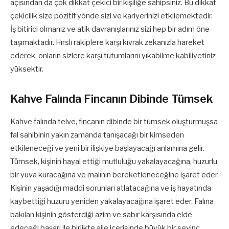
açısından da çok dikkat çekici bir kişiliğe sahipsiniz. Bu dikkat
çekicilik size pozitif yönde sizi ve kariyerinizi etkilemektedir.
İş bitirici olmanız ve atik davranışlarınız sizi hep bir adım öne
taşımaktadır. Hırslı rakiplere karşı kıvrak zekanızla hareket
ederek, onların sizlere karşı tutumlarını yıkabilme kabiliyetiniz
yüksektir.
Kahve Falında Fincanın Dibinde Tümsek
Kahve falında telve, fincanın dibinde bir tümsek oluşturmuşsa
fal sahibinin yakın zamanda tanışacağı bir kimseden
etkileneceği ve yeni bir ilişkiye başlayacağı anlamına gelir.
Tümsek, kişinin hayal ettiği mutluluğu yakalayacağına, huzurlu
bir yuva kuracağına ve malının bereketleneceğine işaret eder.
Kişinin yaşadığı maddi sorunları atlatacağına ve iş hayatında
kaybettiği huzuru yeniden yakalayacağına işaret eder. Falına
bakılan kişinin gösterdiği azim ve sabır karşısında elde
edeceği başarı ile birlikte aile içerisinde büyük bir sevinç