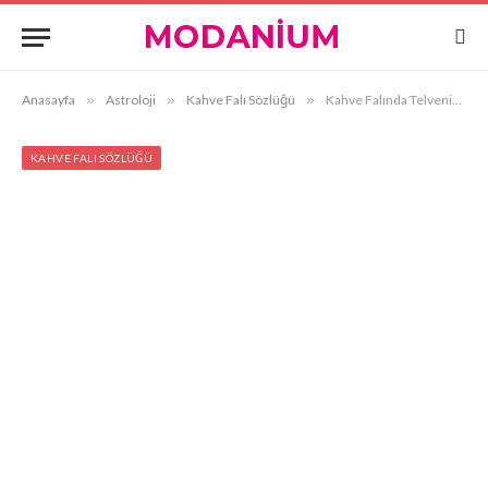
Anasayfa
»
Astroloji
»
Kahve Falı Sözlüğü
»
Kahve Falında Telvenin Tabağa Düşmesi
KAHVE FALI SÖZLÜĞÜ