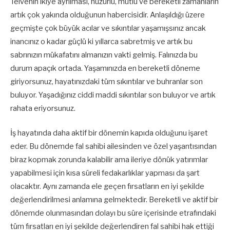
Telvenin ikiye ayrılması, huzurlu, mutlu ve bereketli zamanların
artık çok yakında olduğunun habercisidir. Anlaşıldığı üzere
geçmişte çok büyük acılar ve sıkıntılar yaşamışsınız ancak
inancınız o kadar güçlü ki yıllarca sabretmiş ve artık bu
sabrınızın mükafatını almanızın vakti gelmiş. Falınızda bu
durum apaçık ortada. Yaşamınızda en bereketli döneme
giriyorsunuz, hayatınızdaki tüm sıkıntılar ve buhranlar son
buluyor. Yaşadığınız ciddi maddi sıkıntılar son buluyor ve artık
rahata eriyorsunuz.
İş hayatında daha aktif bir dönemin kapıda olduğunu işaret
eder. Bu dönemde fal sahibi ailesinden ve özel yaşantısından
biraz kopmak zorunda kalabilir ama ileriye dönük yatırımlar
yapabilmesi için kısa süreli fedakarlıklar yapması da şart
olacaktır. Aynı zamanda ele geçen fırsatların en iyi şekilde
değerlendirilmesi anlamına gelmektedir. Bereketli ve aktif bir
dönemde olunmasından dolayı bu süre içerisinde etrafındaki
tüm fırsatları en iyi şekilde değerlendiren fal sahibi hak ettiği