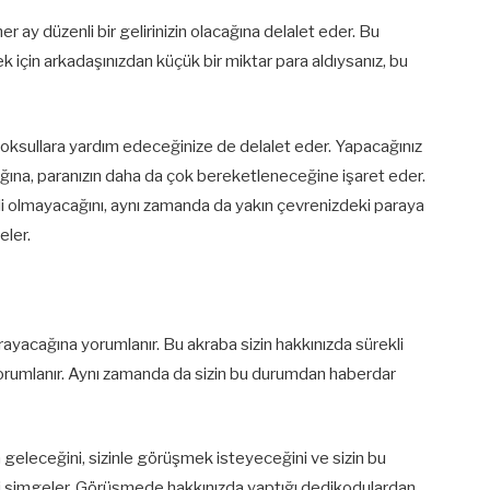
her ay düzenli bir gelirinizin olacağına delalet eder. Bu
k için arkadaşınızdan küçük bir miktar para aldıysanız, bu
 yoksullara yardım edeceğinize de delalet eder. Yapacağınız
ağına, paranızın daha da çok bereketleneceğine işaret eder.
li olmayacağını, aynı zamanda da yakın çevrenizdeki paraya
eler.
arayacağına yorumlanır. Bu akraba sizin hakkınızda sürekli
yorumlanır. Aynı zamanda da sizin bu durumdan haberdar
 geleceğini, sizinle görüşmek isteyeceğini ve sizin bu
 simgeler. Görüşmede hakkınızda yaptığı dedikodulardan