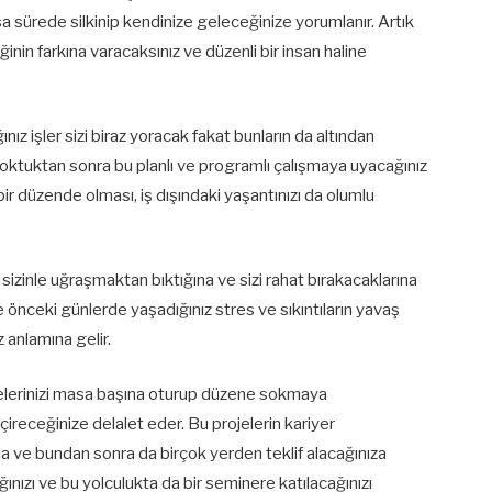
a sürede silkinip kendinize geleceğinize yorumlanır. Artık
inin farkına varacaksınız ve düzenli bir insan haline
 işler sizi biraz yoracak fakat bunların da altından
soktuktan sonra bu planlı ve programlı çalışmaya uyacağınız
ı bir düzende olması, iş dışındaki yaşantınızı da olumlu
ık sizinle uğraşmaktan bıktığına ve sizi rahat bırakacaklarına
 önceki günlerde yaşadığınız stres ve sıkıntıların yavaş
 anlamına gelir.
ojelerinizi masa başına oturup düzene sokmaya
ireceğinize delalet eder. Bu projelerin kariyer
a ve bundan sonra da birçok yerden teklif alacağınıza
ağınızı ve bu yolculukta da bir seminere katılacağınızı