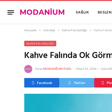
SAĞLIK
BESLE
Anasayfa
»
Astroloji
»
Kahve Falı Sözlüğü
»
Kahve Falın
KAHVE FALI SÖZLÜĞÜ
Kahve Falında Ok Gör
Yazan
MODANIUM ÖZEL
Mayıs 31, 2016
Güncell
Facebook
Twitter
Pin