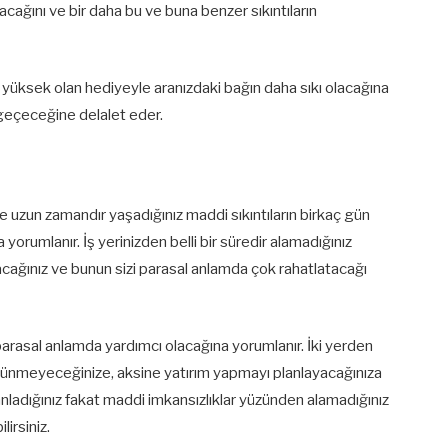
nacağını ve bir daha bu ve buna benzer sıkıntıların
k yüksek olan hediyeyle aranızdaki bağın daha sıkı olacağına
u geçeceğine delalet eder.
e uzun zamandır yaşadığınız maddi sıkıntıların birkaç gün
yorumlanır. İş yerinizden belli bir süredir alamadığınız
lacağınız ve bunun sizi parasal anlamda çok rahatlatacağı
parasal anlamda yardımcı olacağına yorumlanır. İki yerden
üşünmeyeceğinize, aksine yatırım yapmayı planlayacağınıza
anladığınız fakat maddi imkansızlıklar yüzünden alamadığınız
lirsiniz.