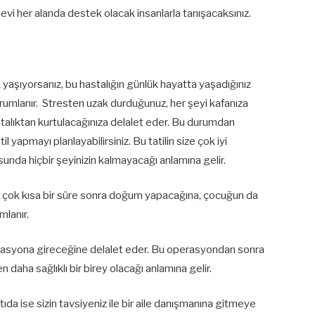
evi her alanda destek olacak insanlarla tanışacaksınız.
ık yaşıyorsanız, bu hastalığın günlük hayatta yaşadığınız
umlanır. Stresten uzak durduğunuz, her şeyi kafanıza
talıktan kurtulacağınıza delalet eder. Bu durumdan
il yapmayı planlayabilirsiniz. Bu tatilin size çok iyi
unda hiçbir şeyinizin kalmayacağı anlamına gelir.
, çok kısa bir süre sonra doğum yapacağına, çocuğun da
mlanır.
operasyona gireceğine delalet eder. Bu operasyondan sonra
 daha sağlıklı bir birey olacağı anlamına gelir.
ntıda ise sizin tavsiyeniz ile bir aile danışmanına gitmeye