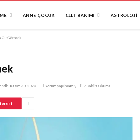
NME
ANNE ÇOCUK
CILT BAKIMI
ASTROLOJI
da Ok Görmek
mek
endi:
Kasım 30, 2020
Yorum yapılmamış
7 Dakika Okuma
terest