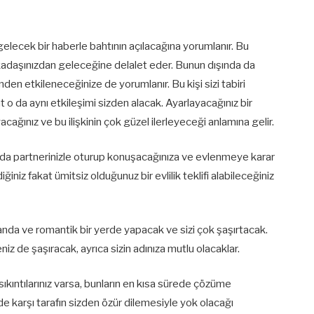
gelecek bir haberle bahtının açılacağına yorumlanır. Bu
rkadaşınızdan geleceğine delalet eder. Bunun dışında da
nden etkileneceğinize de yorumlanır. Bu kişi sizi tabiri
 o da aynı etkileşimi sizden alacak. Ayarlayacağınız bir
yacağınız ve bu ilişkinin çok güzel ilerleyeceği anlamına gelir.
ucunda partnerinizle oturup konuşacağınıza ve evlenmeye karar
niz fakat ümitsiz olduğunuz bir evlilik teklifi alabileceğiniz
ir anda ve romantik bir yerde yapacak ve sizi çok şaşırtacak.
eniz de şaşıracak, ayrıca sizin adınıza mutlu olacaklar.
 sıkıntılarınız varsa, bunların en kısa sürede çözüme
e karşı tarafın sizden özür dilemesiyle yok olacağı