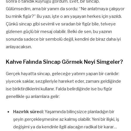
sonra o tanıdık kuyruğu gördüm. Evet, bir sincap.
Gülümsedim, ama bir yanım da sordu: “Ne anlatmaya çalışıyor
bu minik figür?” Bu yazı, işte o anı yaşayan herkes için yazıldı.
Çünkü sincap gibi sevimli ve sıradan bir figür bile, telveye
gizlenen güçlü bir mesaj olabilir. Belki de sen, bu yazının
sonunda sadece bir sembolü değil, kendini de biraz daha iyi
anlayacaksın.
Kahve Falında Sincap Görmek Neyi Simgeler?
Gerçek hayatta sincap, geleceğe yatırım yapan bir canlıdır:
yiyecek saklar, sezgileriyle hareket eder, zamanı geldiğinde
ise biriktirdiklerini kullanır. Falda belirdiğinde ise bu figür
genellikle şu anlamlara gelir:
Hazırlık süreci:
Yaşamında bilinçsizce planladığın bir
şeyin gerçekleşmesine az kalmış olabilir. Yeni bir ilişki, iş
değişimi ya da kendinle ilgili alacağın radikal bir karar…