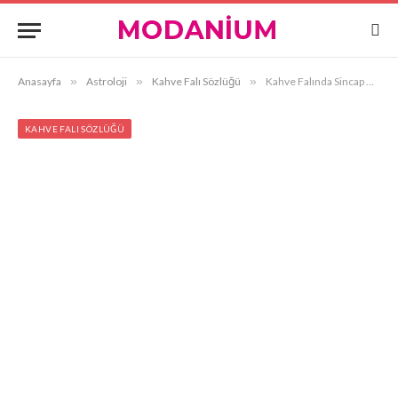
Anasayfa
»
Astroloji
»
Kahve Falı Sözlüğü
»
Kahve Falında Sincap Görmek Ne Anlama Gelir?
KAHVE FALI SÖZLÜĞÜ