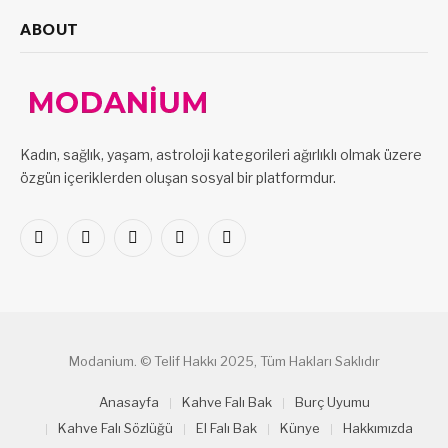
ABOUT
Kadın, sağlık, yaşam, astroloji kategorileri ağırlıklı olmak üzere
özgün içeriklerden oluşan sosyal bir platformdur.
Facebook
X
Pinterest
LinkedIn
VKontakte
(Twitter)
Modanium. © Telif Hakkı 2025, Tüm Hakları Saklıdır
Anasayfa
Kahve Falı Bak
Burç Uyumu
Kahve Falı Sözlüğü
El Falı Bak
Künye
Hakkımızda