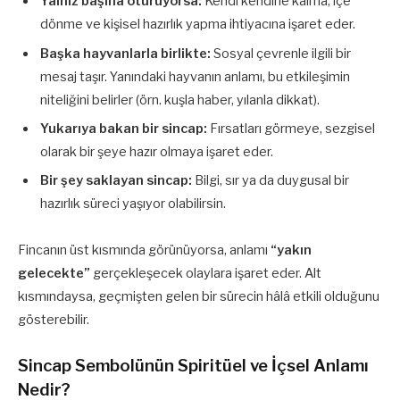
Yalnız başına oturuyorsa:
Kendi kendine kalma, içe
dönme ve kişisel hazırlık yapma ihtiyacına işaret eder.
Başka hayvanlarla birlikte:
Sosyal çevrenle ilgili bir
mesaj taşır. Yanındaki hayvanın anlamı, bu etkileşimin
niteliğini belirler (örn. kuşla haber, yılanla dikkat).
Yukarıya bakan bir sincap:
Fırsatları görmeye, sezgisel
olarak bir şeye hazır olmaya işaret eder.
Bir şey saklayan sincap:
Bilgi, sır ya da duygusal bir
hazırlık süreci yaşıyor olabilirsin.
Fincanın üst kısmında görünüyorsa, anlamı
“yakın
gelecekte”
gerçekleşecek olaylara işaret eder. Alt
kısmındaysa, geçmişten gelen bir sürecin hâlâ etkili olduğunu
gösterebilir.
Sincap Sembolünün Spiritüel ve İçsel Anlamı
Nedir?