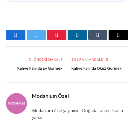
Facebook
Twitter
Pinterest
LinkedIn
Tumblr
E-
posta
ÖNCEKI MAKALE
SONRAKI MAKALE
Kahve Falında Ev Görmek
Kahve Falında Öküz Görmek
Modanium Özel
Modanium özel yayınıdır - Doğada seçimi kadın
yapar !