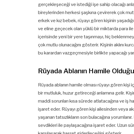
gerçekleşeceği ve istediği işe sahip olacağı anlam
bireylerinden herkesi şaşkına çevirerek çok mutl
erkek ve kız bebek, rüyayı gören kişinin yaşadığı s
ve eline geçecek olan yüklü bir miktarda para ile
içerisinde yeni bir yere taşınmayı, hiç beklenme
çok mutlu olunacağını gösterir. Kişinin aklını kurca
bu karardan vazgeçmesiyle birlikte yapacağı ya
Rüyada Ablanın Hamile Olduğ
Rüyada ablanın hamile olması rüyayı gören kişi 
bir mutluluk, huzur getireceği anlamına gelir. Kiş
maddi sorunları kısa sürede atlatacağına ve iş h
işaret eder. Rüyayı gören kişi ailesinden veya ak
yaşanan tatsızlıkların son bulacağına yorumlanır. 
sevdikleri ile paylaşacağına işaret eder. Uzun sü
karşılaşarak hasret giderileceğini gösterir.