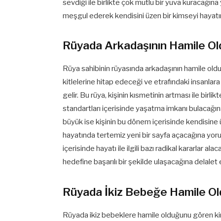
sevdiği ile birlikte çok mutlu bir yuva kuracağına 
meşgul ederek kendisini üzen bir kimseyi hayatın
Rüyada Arkadaşının Hamile O
Rüya sahibinin rüyasında arkadaşının hamile old
kitlelerine hitap edeceği ve etrafındaki insanla
gelir. Bu rüya, kişinin kısmetinin artması ile birli
standartları içerisinde yaşatma imkanı bulacağına
büyük ise kişinin bu dönem içerisinde kendisine
hayatında tertemiz yeni bir sayfa açacağına yor
içerisinde hayatı ile ilgili bazı radikal kararlar 
hedefine başarılı bir şekilde ulaşacağına delalet 
Rüyada İkiz Bebeğe Hamile O
Rüyada ikiz bebeklere hamile olduğunu gören kimse