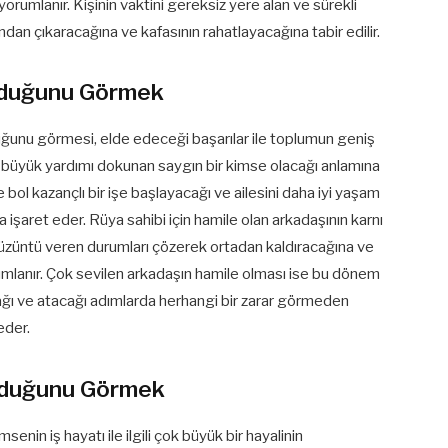
yorumlanır. Kişinin vaktini gereksiz yere alan ve sürekli
dan çıkaracağına ve kafasının rahatlayacağına tabir edilir.
lduğunu Görmek
uğunu görmesi, elde edeceği başarılar ile toplumun geniş
ra büyük yardımı dokunan saygın bir kimse olacağı anlamına
kte bol kazançlı bir işe başlayacağı ve ailesini daha iyi yaşam
 işaret eder. Rüya sahibi için hamile olan arkadaşının karnı
 üzüntü veren durumları çözerek ortadan kaldıracağına ve
umlanır. Çok sevilen arkadaşın hamile olması ise bu dönem
alacağı ve atacağı adımlarda herhangi bir zarar görmeden
eder.
lduğunu Görmek
nin iş hayatı ile ilgili çok büyük bir hayalinin