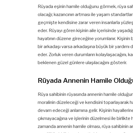
Rüyada eşinin hamile olduğunu görmek, rüya sahib
olacağı; kazancının artması ile yaşam standartları
geçmişte kendisine zarar veren insanlarla yüzleş
eder. Rüyayı gören kişinin aile içerisinde yaşadığ
hayatının düzene gireceğine yorumlanır. Kişinin 
bir arkadaşı varsa arkadaşına büyük bir yardımı
eder. Zorluk veren durumların kolaylaşacağını, kar
beklenen güzel günlere ulaşılacağını gösterir.
Rüyada Annenin Hamile Oldu
Rüya sahibinin rüyasında annenin hamile olduğu
moralinin düzeleceği ve kendisini toparlayarak 
devam edeceği anlamına gelir. Kişinin hayallerine
çıkmayacağına ve işlerinin düzelmesi ile birlikte
zamanda annenin hamile olması, rüya sahibinin 