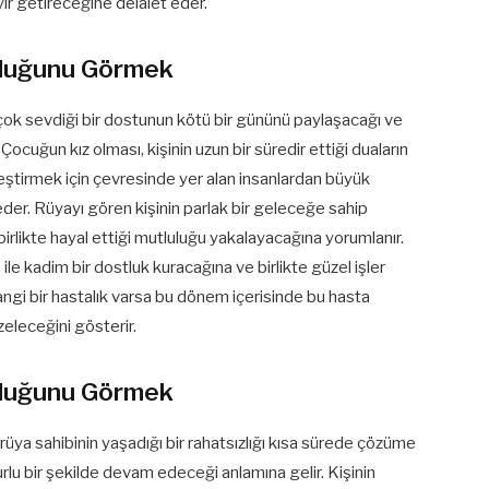
ır getireceğine delalet eder.
lduğunu Görmek
çok sevdiği bir dostunun kötü bir gününü paylaşacağı ve
ocuğun kız olması, kişinin uzun bir süredir ettiği duaların
eştirmek için çevresinde yer alan insanlardan büyük
 eder. Rüyayı gören kişinin parlak bir geleceğe sahip
 birlikte hayal ettiği mutluluğu yakalayacağına yorumlanır.
 ile kadim bir dostluk kuracağına ve birlikte güzel işler
gi bir hastalık varsa bu dönem içerisinde bu hasta
zeleceğini gösterir.
lduğunu Görmek
üya sahibinin yaşadığı bir rahatsızlığı kısa sürede çözüme
lu bir şekilde devam edeceği anlamına gelir. Kişinin