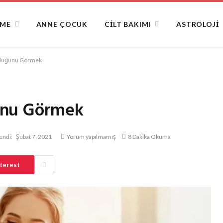
NME
ANNE ÇOCUK
CILT BAKIMI
ASTROLOJI
lduğunu Görmek
unu Görmek
endi:
Şubat 7, 2021
Yorum yapılmamış
8 Dakika Okuma
terest