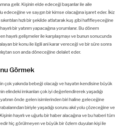
ına gelir. Kişinin elde edeceği başarılar ile aile
u edeceğine ve saygın bir kimse olacağına işaret eder. İkiz
ıkıntıları hızlı bir şekilde atlatarak kuş gibi hafifleyeceğine
 hayırlı bir yatırım yapacağına yorumlanır. Bu dönem
yen hayırlı gelişmeler ile karşılaşmayı ve bunun sonucunda
layan bir konu ile ilgili ani karar vereceği ve bir süre sonra
nlıştan son anda döneceğine delalet eder.
unu Görmek
için çok yakında bebeği olacağı ve hayatın kendisine büyük
inin elindeki imkanları çok iyi değerlendirerek yaşadığı
ayatının önde gelen isimlerinden biri haline geleceğine
rabalarından biriyle yaşadığı sorunu akıl yolu çözeceğine ve
Kişinin hayırlı ve uğurlu bir haber alacağına ve bu haberi tüm
redir hiç görülmeyen ve büyük bir özlem duyulan kişi ile