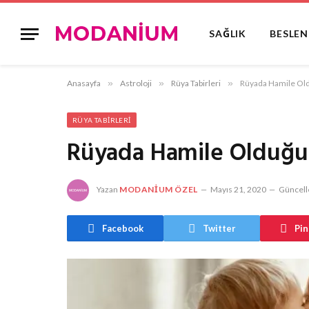
SAĞLIK
BESLE
Anasayfa
»
Astroloji
»
Rüya Tabirleri
»
Rüyada Hamile O
RÜYA TABIRLERI
Rüyada Hamile Olduğ
Yazan
MODANIUM ÖZEL
Mayıs 21, 2020
Güncell
Facebook
Twitter
Pin