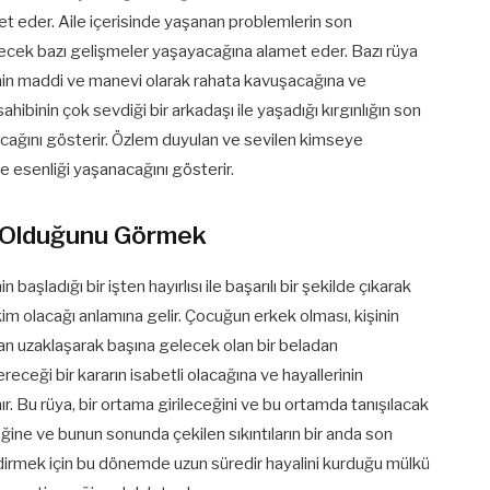
aret eder. Aile içerisinde yaşanan problemlerin son
edecek bazı gelişmeler yaşayacağına alamet eder. Bazı rüya
inin maddi ve manevi olarak rahata kavuşacağına ve
hibinin çok sevdiği bir arkadaşı ile yaşadığı kırgınlığın son
şacağını gösterir. Özlem duyulan ve sevilen kimseye
e esenliği yaşanacağını gösterir.
 Olduğunu Görmek
şladığı bir işten hayırlısı ile başarılı bir şekilde çıkarak
m olacağı anlamına gelir. Çocuğun erkek olması, kişinin
dan uzaklaşarak başına gelecek olan bir beladan
receği bir kararın isabetli olacağına ve hayallerinin
 Bu rüya, bir ortama girileceğini ve bu ortamda tanışılacak
ine ve bunun sonunda çekilen sıkıntıların bir anda son
lendirmek için bu dönemde uzun süredir hayalini kurduğu mülkü