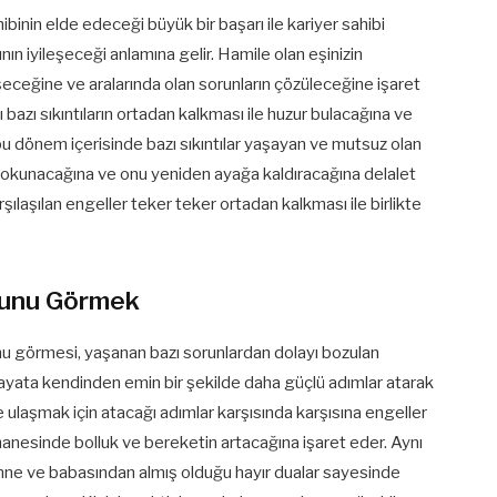
inin elde edeceği büyük bir başarı ile kariyer sahibi
nın iyileşeceği anlamına gelir. Hamile olan eşinizin
eceğine ve aralarında olan sorunların çözüleceğine işaret
ı bazı sıkıntıların ortadan kalkması ile huzur bulacağına ve
bu dönem içerisinde bazı sıkıntılar yaşayan ve mutsuz olan
 dokunacağına ve onu yeniden ayağa kaldıracağına delalet
şılaşılan engeller teker teker ortadan kalkması ile birlikte
ğunu Görmek
nu görmesi, yaşanan bazı sorunlardan dolayı bozulan
hayata kendinden emin bir şekilde daha güçlü adımlar atarak
 ulaşmak için atacağı adımlar karşısında karşısına engeller
 hanesinde bolluk ve bereketin artacağına işaret eder. Aynı
anne ve babasından almış olduğu hayır dualar sayesinde