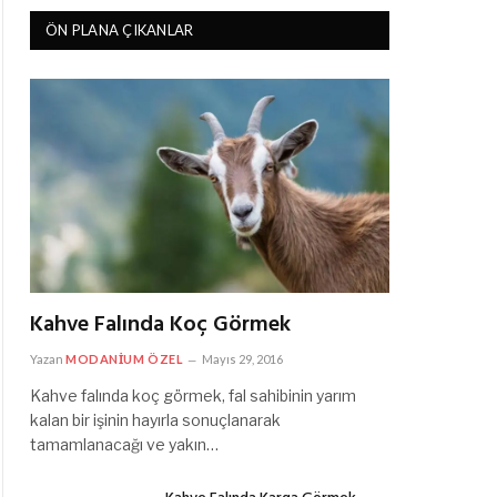
ÖN PLANA ÇIKANLAR
Kahve Falında Koç Görmek
Yazan
MODANIUM ÖZEL
Mayıs 29, 2016
Kahve falında koç görmek, fal sahibinin yarım
kalan bir işinin hayırla sonuçlanarak
tamamlanacağı ve yakın…