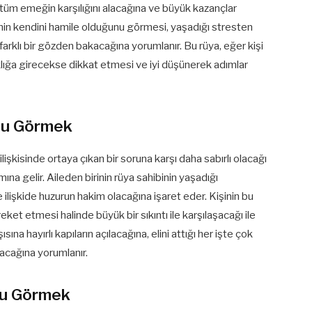
tüm emeğin karşılığını alacağına ve büyük kazançlar
nin kendini hamile olduğunu görmesi, yaşadığı stresten
 farklı bir gözden bakacağına yorumlanır. Bu rüya, eğer kişi
aklığa girecekse dikkat etmesi ve iyi düşünerek adımlar
unu Görmek
işkisinde ortaya çıkan bir soruna karşı daha sabırlı olacağı
na gelir. Aileden birinin rüya sahibinin yaşadığı
e ilişkide huzurun hakim olacağına işaret eder. Kişinin bu
eket etmesi halinde büyük bir sıkıntı ile karşılaşacağı ile
şısına hayırlı kapıların açılacağına, elini attığı her işte çok
şacağına yorumlanır.
nu Görmek