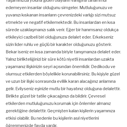
Yaşamınızda yoluna giden olayların varlığına tahammül
edemeyen insanlar olduğunu simgeler. Mutluluğunuzu ve
yuvanızı kıskanan insanların çevrenizdeki varlığı sizi mutsuz
etmekte ve negatif etkilemektedir. Bu insanlardan en kısa
sürede uzaklaşmanızı salık verir. Eğer bir hanımsanız oldukça
etkileyici cazibeli biri olduğunuza delalet eder. Erkekseniz
sizin lider ruhlu ve güçlü bir karakter olduğunuzu gösterir.
Bekar iseniz en kısa zamanda biriyle tanışmanıza delalet eder.
Yalnız birlikteliğinizi bir süre kötü niyetli insanlardan uzakta
yaşamanız ilişkinizin seyri açısından önemlidir. Dedikodu ve
olumsuz etkilerden böylelikle korunabilirsiniz. Bu kişiyle güzel
ve uzun bir ilişki sonrasında evlilik kararı alacağınız anlamına
gelir. Evliyseniz eşinizle mutlu bir hayatınız olduğuna delalettir.
Birlikte güzel bir tatile çıkacağınızı da bildirir. Çevresel
etkilerden mutluluğunuzu korumak için önlemler almanız
gerektiğine delalettir. Geçmişten kalan kişilerin yaşamınıza
etkisi olabilir. Bu nedenle bu kişilerin asıl niyetlerini
öğrenmenizde fayda vardır.