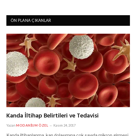
ÖN PLANA ÇIKANLAR
Kanda İltihap Belirtileri ve Tedavisi
Yazan
MODANIUM ÖZEL
Kasım 24, 2017
Kanda iltihaplanma, kan dolaşımına çok sayıda mikrop girmesi