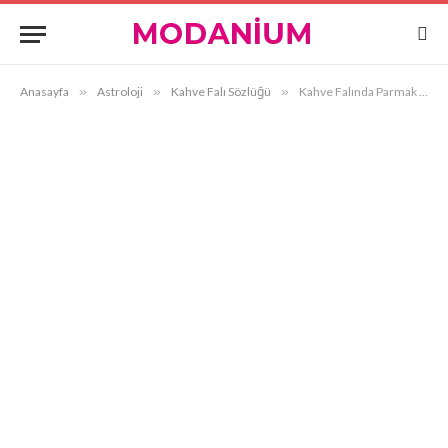
Anasayfa
»
Astroloji
»
Kahve Falı Sözlüğü
»
Kahve Falında Parmak Görmek