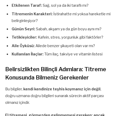
Etkilenen Taraf:
Sağ, sol ya da iki taraflı mı?
Titremenin Karakteri:
İstirahatte mi yoksa hareketle mi
belirginleşiyor?
Günün Seyri:
Sabah, akşam ya da gün boyu aynı mı?
Tetikleyiciler:
Kafein, stres, yorgunluk gibi faktörler?
Aile Öyküsü:
Ailede benzer şikayeti olan var mı?
Kullanılan İlaçlar:
Tüm ilaç, takviye ve vitamin listesi
Belirsizlikten Bilinçli Adımlara: Titreme
Konusunda Bilmeniz Gerekenler
Bu bilgiler,
kendi kendinize teşhis koymanız için değil
,
doğru uzmana doğru bilgileri sunarak sürecin aktif parçası
olmanız içindir.
El titremesi, görmezden gelinmemesi gereken; ancak