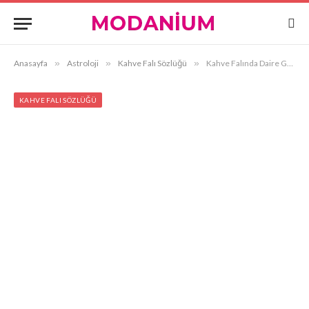
Anasayfa
»
Astroloji
»
Kahve Falı Sözlüğü
»
Kahve Falında Daire Görmek
KAHVE FALI SÖZLÜĞÜ