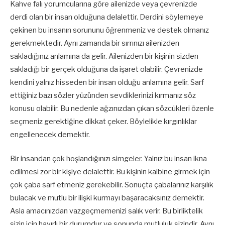
Kahve falı yorumcularına göre ailenizde veya çevrenizde
derdi olan bir insan olduğuna delalettir. Derdini söylemeye
çekinen bu insanın sorununu öğrenmeniz ve destek olmanız
gerekmektedir. Aynı zamanda bir sırrınızı ailenizden
sakladığınız anlamına da gelir. Ailenizden bir kişinin sizden
sakladığı bir gerçek olduğuna da işaret olabilir. Çevrenizde
kendini yalnız hisseden bir insan olduğu anlamına gelir. Sarf
ettiğiniz bazı sözler yüzünden sevdiklerinizi kırmanız söz
konusu olabilir. Bu nedenle ağzınızdan çıkan sözcükleri özenle
seçmeniz gerektiğine dikkat çeker. Böylelikle kırgınlıklar
engellenecek demektir.
Bir insandan çok hoşlandığınızı simgeler. Yalnız bu insan ikna
edilmesi zor bir kişiye delalettir. Bu kişinin kalbine girmek için
çok çaba sarf etmeniz gerekebilir. Sonuçta çabalarınız karşılık
bulacak ve mutlu bir ilişki kurmayı başaracaksınız demektir.
Asla amacınızdan vazgeçmemenizi salık verir. Bu birliktelik
sizin için hayırlı bir durumdur ve sonunda mutluluk sizindir. Aynı