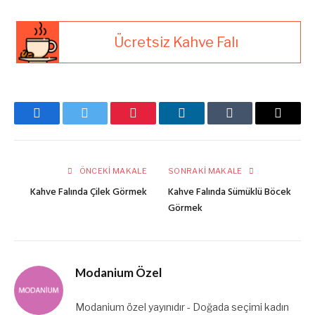
Ücretsiz Kahve Falı
Facebook
Twitter
Pinterest
LinkedIn
Tumblr
E-
posta
ÖNCEKI MAKALE
SONRAKI MAKALE
Kahve Falında Çilek Görmek
Kahve Falında Sümüklü Böcek
Görmek
Modanium Özel
Modanium özel yayınıdır - Doğada seçimi kadın