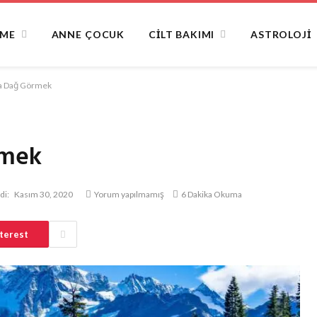
NME
ANNE ÇOCUK
CILT BAKIMI
ASTROLOJI
da Dağ Görmek
rmek
di:
Kasım 30, 2020
Yorum yapılmamış
6 Dakika Okuma
terest