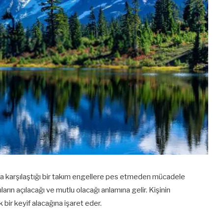
da karşılaştığı bir takım engellere pes etmeden mücadele
ların açılacağı ve mutlu olacağı anlamına gelir. Kişinin
bir keyif alacağına işaret eder.