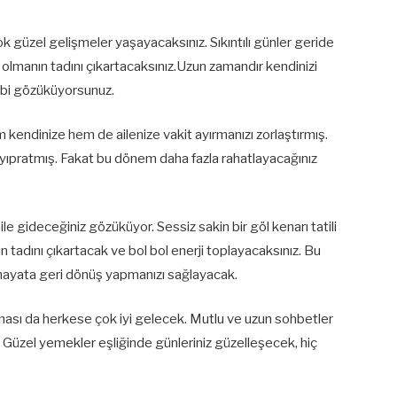
k güzel gelişmeler yaşayacaksınız. Sıkıntılı günler geride
r olmanın tadını çıkartacaksınız.Uzun zamandır kendinizi
ibi gözüküyorsunuz.
endinize hem de ailenize vakit ayırmanızı zorlaştırmış.
yıpratmış. Fakat bu dönem daha fazla rahatlayacağınız
iz ile gideceğiniz gözüküyor. Sessiz sakin bir göl kenarı tatili
n tadını çıkartacak ve bol bol enerji toplayacaksınız. Bu
k hayata geri dönüş yapmanızı sağlayacak.
ması da herkese çok iyi gelecek. Mutlu ve uzun sohbetler
. Güzel yemekler eşliğinde günleriniz güzelleşecek, hiç