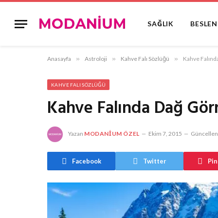
SAĞLIK
BESLE
Anasayfa
»
Astroloji
»
Kahve Falı Sözlüğü
»
Kahve Falın
KAHVE FALI SÖZLÜĞÜ
Kahve Falında Dağ Gö
Yazan
MODANIUM ÖZEL
Ekim 7, 2015
Güncellen
Facebook
Twitter
Pin