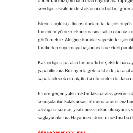
dönem, adınız çok daha fazla duyulacak. Yaptığı
sevdiğiniz kişilerin desteklerini de bol bol görec
İşleriniz açıldıkça finansal anlamda da çok büy
tam bir büyüme mekanizmasına sahip olacaksınız.
görünmekte. Aldığınız kararlar sayesinde, işler
tarafından duyulmaya başlanacak ve ciddi paral
Kazandığınız paraları tasarruflu bir şekilde ha
yapabilirsiniz. Bu sayede gelecekte de parasal 
kapatabilecek olmak, ileri ki dönemler de daha 
Elinize geçen yüklü miktardaki paralar, çevreniz
konuşulanları kulak arkası etmeniz önerilir. Siz b
baktığınız sürece, yıkılmanıza imkan olmayaca
sağlayacaksınız. Hayatınızın dönüm noktası bu dö
Aile ve Yaşam Yorumu