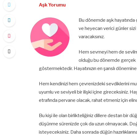
Aşk Yorumu
Bu dönemde aşk hayatında ç
ve heyecan verici günler siz
varacaksınız.
Hem sevmeyi hem de sevilmey
olduğu bu dönemde gerçek aş
göstermektedir. Hayatınızın en şanslı dönemine 
Hem kendinizi hem çevrenizdeki sevdiklerini mutl
uyumlu ve seviyeli bir ilişki içine gireceksiniz. H
etrafında pervane olacak, rahat etmeniz için eli
Bu kişi ile olan birlikteliğiniz dillere destan bir 
düşünme sürenizde çok da uzun olmayacak. Doğr
isteyeceksiniz. Daha sonrada düğün hazırlıkların