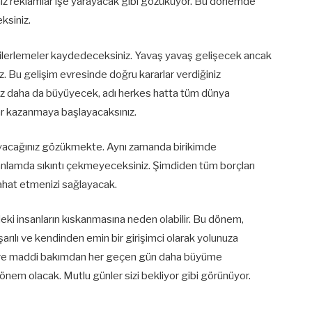
nız reklamlar işe yarayacak gibi gözüküyor. Bu dönemde
eksiniz.
ük ilerlemeler kaydedeceksiniz. Yavaş yavaş gelişecek ancak
 Bu gelişim evresinde doğru kararlar verdiğiniz
iniz daha da büyüyecek, adı herkes hatta tüm dünya
ar kazanmaya başlayacaksınız.
rcayacağınız gözükmekte. Aynı zamanda birikimde
anlamda sıkıntı çekmeyeceksiniz. Şimdiden tüm borçları
rahat etmenizi sağlayacak.
deki insanların kıskanmasına neden olabilir. Bu dönem,
aşarılı ve kendinden emin bir girişimci olarak yolunuza
k ve maddi bakımdan her geçen gün daha büyüme
nem olacak. Mutlu günler sizi bekliyor gibi görünüyor.