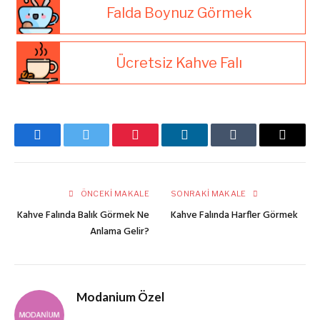
Falda Boynuz Görmek
Ücretsiz Kahve Falı
Facebook
Twitter
Pinterest
LinkedIn
Tumblr
E-
posta
ÖNCEKI MAKALE
SONRAKI MAKALE
Kahve Falında Balık Görmek Ne
Kahve Falında Harfler Görmek
Anlama Gelir?
Modanium Özel