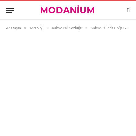
Anasayfa
»
Astroloji
»
Kahve Falı Sözlüğü
»
Kahve Falında Boğa Görmek