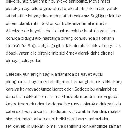
biliyorsunuz. Sağlam bir bünyeye sahipsiniz. Mevsimsel
olarak yaşayabileceğiniz ufak tefek rahatsızlıkları bile yatak
istirahatine ihtiyaç duymadan atlatacaksınız. Sağlığınız için bir
önlem olarak rutin doktor kontrollerinizi ihmal etmeyin.
Ailenizde de hayati tehdit oluşturacak bir hastalık yok. Her
konuda olduğu gibi hastalığa direnç konusunda da onların
idolüsünüz. Soğuk algınlığı gibi ufak bir rahatsızlıkta bile yatak
döşek yatan aile bireyleriniz sizi örnek alarak daha dirençli
olmaya çalışıyorlar.
Gelecek günler için sağlık anlamında da gayet güçlü
olduğunuza, hayatınızı tehdit eden herhangi bir hastalıkla karşı
karşıya kalmayacağınıza işaret eder. Sadece bu aralar biraz
daha fazla dikkatli olmalısınız. Elinizdeki maddi manevi gücü
kaybetmemek adına bedensel ve ruhsal olarak oldukça fazla
çaba sarf ediyorsunuz. Bu durum sizi yorabilir. Kendinizi halsiz
hissetmenize sebep olup, belirli başlı bazı rahatsızlıkları
tetikleyebilir. Dikkatli olmalı ve sağlığınız için kendinize zaman