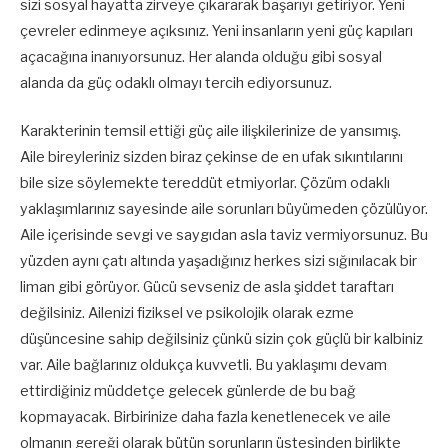
sizi sosyal hayatta zirveye çıkararak başarıyı getiriyor. Yeni
çevreler edinmeye açıksınız. Yeni insanların yeni güç kapıları
açacağına inanıyorsunuz. Her alanda olduğu gibi sosyal
alanda da güç odaklı olmayı tercih ediyorsunuz.
Karakterinin temsil ettiği güç aile ilişkilerinize de yansımış.
Aile bireyleriniz sizden biraz çekinse de en ufak sıkıntılarını
bile size söylemekte tereddüt etmiyorlar. Çözüm odaklı
yaklaşımlarınız sayesinde aile sorunları büyümeden çözülüyor.
Aile içerisinde sevgi ve saygıdan asla taviz vermiyorsunuz. Bu
yüzden aynı çatı altında yaşadığınız herkes sizi sığınılacak bir
liman gibi görüyor. Gücü sevseniz de asla şiddet taraftarı
değilsiniz. Ailenizi fiziksel ve psikolojik olarak ezme
düşüncesine sahip değilsiniz çünkü sizin çok güçlü bir kalbiniz
var. Aile bağlarınız oldukça kuvvetli. Bu yaklaşımı devam
ettirdiğiniz müddetçe gelecek günlerde de bu bağ
kopmayacak. Birbirinize daha fazla kenetlenecek ve aile
olmanın gereği olarak bütün sorunların üstesinden birlikte