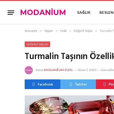
SAĞLIK
BESLE
Anasayfa
»
Yaşam
»
Hobi
»
Değerli Taşlar
»
Turmalin T
DEĞERLI TAŞLAR
Turmalin Taşının Özelli
Yazan
MODANIUM ÖZEL
Nisan 5, 2020
Güncellen
Facebook
Twitter
Pin