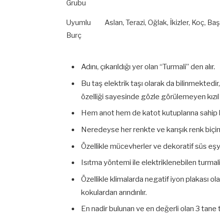
Grubu
Uyumlu
Aslan, Terazi, Oğlak, İkizler, Koç, Ba
Burç
Adını, çıkarıldığı yer olan “Turmali” den alır.
Bu taş elektrik taşı olarak da bilinmektedir
özelliği sayesinde gözle görülemeyen kızıl 
Hem anot hem de katot kutuplarına sahip bi
Neredeyse her renkte ve karışık renk biçi
Özellikle mücevherler ve dekoratif süs eşya
Isıtma yöntemi ile elektriklenebilen turmalin
Özellikle klimalarda negatif iyon plakası o
kokulardan arındırılır.
En nadir bulunan ve en değerli olan 3 tane t