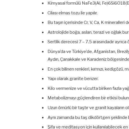
Kimyasal formülü NaFe3(Al, Fe)6Si6O18(BO
Cilası elmas tozu ile yapılır.
Bu taşın içerisinde Cr, V, Ca, K mineralleri
Astrolojide boğa, aslan, terazi ve oğlak bur
Sertlik derecesi 7 – 7.5 arasındadır ayrıca ö
Dünya’da ve Türkiye’de, Afganistan, Brezi
Aydın, Çanakkale ve Karadeniz bölgesinden
En çok bilinen renkleri, kırmızı, kedigözü, ma
Yapı olarak granite benzer.
Kilo vermenize ve vücutta biriken fazla yağı
Metabolizmayı güçlendiren bir etkisi bulu
Uzun ömürlü bir taştır ve granit kayaların 
Aynı zamanda bu taş dikdörtgen şeklinde bu
Şifa ve meditasyon için kullanılabilecek en iy