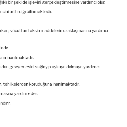
klı bir şeklide işlevini gerçekleştirmesine yardımcı olur.
cini arttırdığı bilinmektedir.
urken, vücuttan toksin maddelerin uzaklaşmasına yardımcı
adır.
una inanılmaktadır.
vücudun gevşemesini sağlayıp uykuya dalmaya yardımcı
n, tehlikelerden koruduğuna inanılmaktadır.
lmasına yardım eder.
dırır.