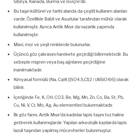
Sibirya, Kanada, Burma ve İsviçre’dir.
Bu taşın kültürel ve tarihi alanda da çeşitli kullanım alanları
vardır. Özellikle Babil ve Asurlular tarafından mühür olarak
kullanılmıştır. Ayrıca Antik Mısır da nazarlık yapımda
kullanılmıştır.
Mavi, mor ve yeşil renklerde bulunurlar.
Üçüncü göz çakrasını harekete geçirdiği bilinmektedir. Bu
sebeple migren veya baş ağrılarını geçirdiğine
inanılmaktadır.
Kimyasal formülü (Na, Ca)8 [(SO4,S,Cl)2 / (AlSiO4)6] olarak
bilinir.
İçeriğinde Fe, K, OH, CO3, Be, Mg, Mn, Zn, Co, Ba, St, Pb,
Cu, Ni, V, Cr, Mo, Ag, Au elementleri bulunmaktadır.
İlk göz farını, Antik Mısır’da kadınlar lapis taşını toz haline
getirerek kullanmışlardır. Yapılan arkeolojik kazılarda lapis
lazuli taşından yapılmış mücevherler bulunmuştur.