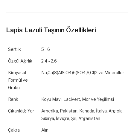
Lapis Lazuli Taşının Özellikleri
Sertlik
5 - 6
Özgül Ağırlık
2,4 - 2,6
Kimyasal
Na,Ca)8(AlSiO4)6(SO4,S,Cl)2 ve Mineraller
Formül ve
Grubu
Renk
Koyu Mavi, Lacivert, Mor ve Yeşilimsi
Çıkarıldığı Yer
Amerika, Pakistan, Kanada, İtalya, Angola,
Sibirya, İsviçre, Şili, Afganistan
Çakra
Alın