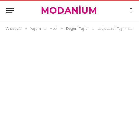
Anasayfa
»
Yaşam
»
Hobi
»
Değerli Taşlar
»
Lapis Lazuli Taşının Özellikleri ve Faydaları