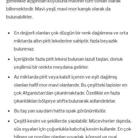
genellikle açığından koyusuna mavinin tüm tonları olarak
bilinmektedir. Mavi-yeşil, mavi-mor karışık olarak da
bulunabilirler.
En değerli olanları çok düzgün bir renk dağılımına ve orta
miktarda altın pirit lekelerine sahiptir, fazla beyazlık
bulunmaz.
İçeriğinde fazla pirit lekesi bulunan lazuli taşları, donuk
yeşilimsi bir renkte meydana gelirler.
Az miktarda pirit veya kalsit içeren ve eşit dağılmış
olanları hafif mor-mavi olanlarıdır. Bu çeşitteki lapisler en
çok Afganistan’dan çıkarılmaktadır. Özellikle en fazla
çıkarıldıkları bölgeye atıfta bulunarak adlandırılırlar.
Bu taş yarı saydam hatta opak görünümlüdür.
Çeşitli kesim ve şekillerde yapılabilir. Mücevherler dışında,
süs eşyaları için çoğunlukla kabotaj kesim kullanılır. En çok
bilinen ve popüler olanları yuvarlak, küresel ve oval