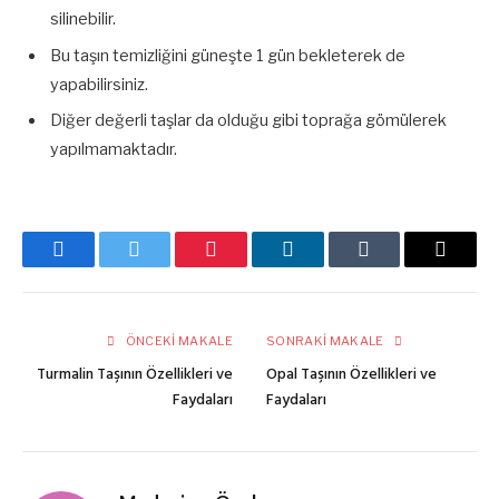
silinebilir.
Bu taşın temizliğini güneşte 1 gün bekleterek de
yapabilirsiniz.
Diğer değerli taşlar da olduğu gibi toprağa gömülerek
yapılmamaktadır.
Facebook
Twitter
Pinterest
LinkedIn
Tumblr
E-
posta
ÖNCEKI MAKALE
SONRAKI MAKALE
Turmalin Taşının Özellikleri ve
Opal Taşının Özellikleri ve
Faydaları
Faydaları