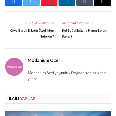
Facebook
Twitter
Pinterest
LinkedIn
Tumblr
E-
posta
ÖNCEKI MAKALE
SONRAKI MAKALE
Kova Burcu Erkeği Özellikleri
Bel Soğukluğuna Hangi Bölüm
Nelerdir?
Bakar?
Modanium Özel
Modanium özel yayınıdır - Doğada seçimi kadın
yapar !
İLGILI
YAZILAR