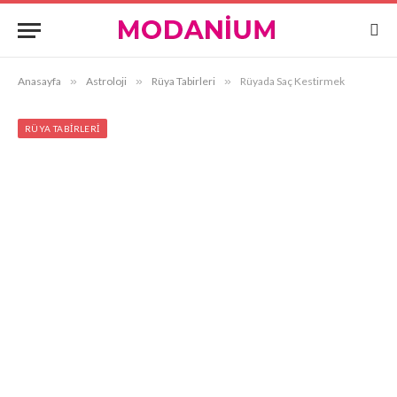
Anasayfa
»
Astroloji
»
Rüya Tabirleri
»
Rüyada Saç Kestirmek
RÜYA TABIRLERI