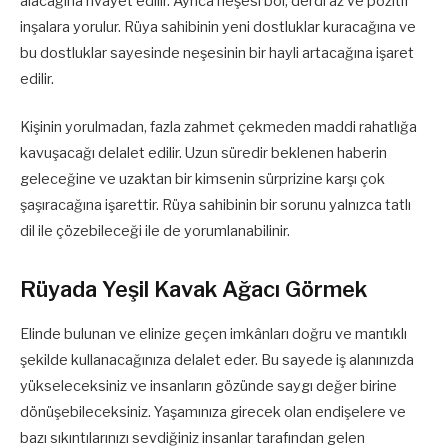
alacağına rivayet edilir. Ayrıca neşesi bol, derdi az ve pozitif
inşalara yorulur. Rüya sahibinin yeni dostluklar kuracağına ve
bu dostluklar sayesinde neşesinin bir hayli artacağına işaret
edilir.
Kişinin yorulmadan, fazla zahmet çekmeden maddi rahatlığa
kavuşacağı delalet edilir. Uzun süredir beklenen haberin
geleceğine ve uzaktan bir kimsenin sürprizine karşı çok
şaşıracağına işarettir. Rüya sahibinin bir sorunu yalnızca tatlı
dil ile çözebileceği ile de yorumlanabilinir.
Rüyada Yeşil Kavak Ağacı Görmek
Elinde bulunan ve elinize geçen imkânları doğru ve mantıklı
şekilde kullanacağınıza delalet eder. Bu sayede iş alanınızda
yükseleceksiniz ve insanların gözünde saygı değer birine
dönüşebileceksiniz. Yaşamınıza girecek olan endişelere ve
bazı sıkıntılarınızı sevdiğiniz insanlar tarafından gelen