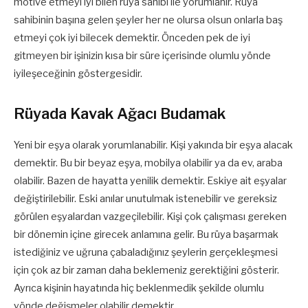
motive etmeyi iyi bilen rüya sahibi ile yorumlanır. Rüya
sahibinin başına gelen şeyler her ne olursa olsun onlarla baş
etmeyi çok iyi bilecek demektir. Önceden pek de iyi
gitmeyen bir işinizin kısa bir süre içerisinde olumlu yönde
iyileşeceğinin göstergesidir.
Rüyada Kavak Ağacı Budamak
Yeni bir eşya olarak yorumlanabilir. Kişi yakında bir eşya alacak
demektir. Bu bir beyaz eşya, mobilya olabilir ya da ev, araba
olabilir. Bazen de hayatta yenilik demektir. Eskiye ait eşyalar
değiştirilebilir. Eski anılar unutulmak istenebilir ve gereksiz
görülen eşyalardan vazgeçilebilir. Kişi çok çalışması gereken
bir dönemin içine girecek anlamına gelir. Bu rüya başarmak
istediğiniz ve uğruna çabaladığınız şeylerin gerçekleşmesi
için çok az bir zaman daha beklemeniz gerektiğini gösterir.
Ayrıca kişinin hayatında hiç beklenmedik şekilde olumlu
yönde değişmeler olabilir demektir.