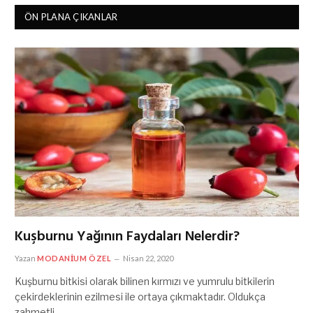
ÖN PLANA ÇIKANLAR
Kuşburnu Yağının Faydaları Nelerdir?
Yazan
MODANIUM ÖZEL
Nisan 22, 2020
Kuşburnu bitkisi olarak bilinen kırmızı ve yumrulu bitkilerin
çekirdeklerinin ezilmesi ile ortaya çıkmaktadır. Oldukça
zahmetli…