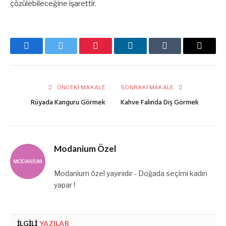
çözülebileceğine işarettir.
Facebook
Twitter
Pinterest
LinkedIn
Tumblr
E-
posta
ÖNCEKI MAKALE
SONRAKI MAKALE
Rüyada Kanguru Görmek
Kahve Falında Diş Görmek
Modanium Özel
Modanium özel yayınıdır - Doğada seçimi kadın
yapar !
İLGILI
YAZILAR