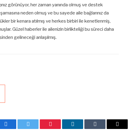
ığınız görünüyor, her zaman yanında olmuş ve destek
 yaşamasına neden olmuş ve bu sayede aile bağlarınız da
ükler bir kenara atılmış ve herkes birbiri ile kenetlenmiş,
şlar. Güzel haberler ile ailenizin birlikteliği bu süreci daha
esinden gelineceği anlaşılmış.
Facebook
Twitter
Pinterest
LinkedIn
Tumblr
E-