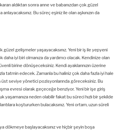
e kararı aldıktan sonra anne ve babanızdan çok güzel
a anlayacaksınız. Bu süreç eşiniz ile olan aşkınızın da
 güzel gelişmeler yaşayacaksınız. Yeni bir iş ile yepyeni
 çok daha iyi biri olmanıza da yardımcı olacak. Kendinize olan
venli birine dönüşeceksiniz. Kendi ayaklarınızın üzerine
zla tatmin edecek. Zamanla bu haliniz çok daha fazla iyi hale
a üst seviye yönetici pozisyonlarında göreceksiniz. Bu
lışma evresi olarak geçeceğe benziyor. Yeni bir işe giriş
uk yaşamanıza neden olabilir fakat bu süreci hızlı bir şekilde
antılara koştururken bulacaksınız. Yeni ortam, uzun süreli
a dökmeye başlayacaksınız ve hiçbir şeyin boşa