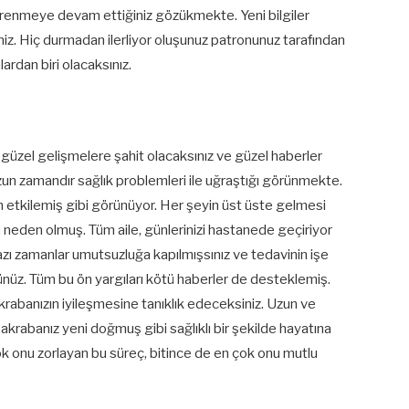
ğrenmeye devam ettiğiniz gözükmekte. Yeni bilgiler
z. Hiç durmadan ilerliyor oluşunuz patronunuz tarafından
rdan biri olacaksınız.
ok güzel gelişmelere şahit olacaksınız ve güzel haberler
uzun zamandır sağlık problemleri ile uğraştığı görünmekte.
 etkilemiş gibi görünüyor. Her şeyin üst üste gelmesi
neden olmuş. Tüm aile, günlerinizi hastanede geçiriyor
azı zamanlar umutsuzluğa kapılmışsınız ve tedavinin işe
z. Tüm bu ön yargıları kötü haberler de desteklemiş.
rabanızın iyileşmesine tanıklık edeceksiniz. Uzun ve
akrabanız yeni doğmuş gibi sağlıklı bir şekilde hayatına
k onu zorlayan bu süreç, bitince de en çok onu mutlu