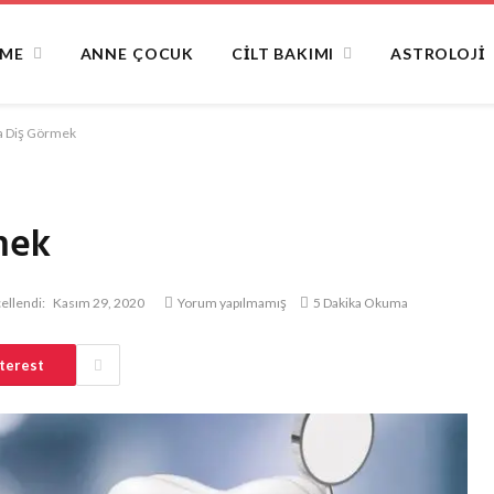
NME
ANNE ÇOCUK
CILT BAKIMI
ASTROLOJI
a Diş Görmek
mek
ellendi:
Kasım 29, 2020
Yorum yapılmamış
5 Dakika Okuma
terest