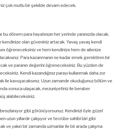
işkiniz çok mutlu bir şekilde devam edecek.
e bu dönem para hayatınızın her yerinde yanınızda olacak,
ve kendinize olan güveniniz artacak. Yavaş yavaş kendi
sını öğreneceksiniz ve hem kendinize hem de ailenize
lacaksınız. Para kazanmanın ne kadar emek gerektiren bir
acak ve paranın değerini öğreneceksiniz. Bu yüzden de
eleceksiniz. Kendi kazandığınız parayı kullanmak daha zor
mak ile kavuşacaksınız. Uzun zamandır okuduğunuz bölüm ve
nunda sonuca ulaşacak, mezuniyetiniz ile beraber
üş alabileceksiniz.
ırsızlanıyor gibi görünüyorsunuz. Kendinizi öyle güzel
n uzun yıllardır çalışıyor ve tecrübe sahibi biri gibi
cak ve yakın bir zamanda uzmanlar ile bir arada çalışma