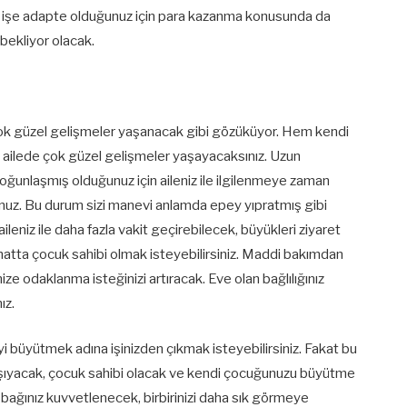
ilde işe adapte olduğunuz için para kazanma konusunda da
 bekliyor olacak.
ok güzel gelişmeler yaşanacak gibi gözüküyor. Hem kendi
 ailede çok güzel gelişmeler yaşayacaksınız. Uzun
yoğunlaşmış olduğunuz için aileniz ile ilgilenmeye zaman
nuz. Bu durum sizi manevi anlamda epey yıpratmış gibi
eniz ile daha fazla vakit geçirebilecek, büyükleri ziyaret
hatta çocuk sahibi olmak isteyebilirsiniz. Maddi bakımdan
ze odaklanma isteğinizi artıracak. Eve olan bağlılığınız
ız.
i büyütmek adına işinizden çıkmak isteyebilirsiniz. Fakat bu
 taşıyacak, çocuk sahibi olacak ve kendi çocuğunuzu büyütme
e bağınız kuvvetlenecek, birbirinizi daha sık görmeye