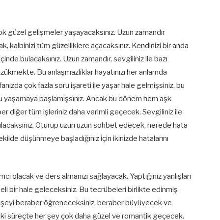
k güzel gelişmeler yaşayacaksınız. Uzun zamandır
cak, kalbinizi tüm güzelliklere açacaksınız. Kendinizi bir anda
çinde bulacaksınız. Uzun zamandır, sevgiliniz ile bazı
özükmekte. Bu anlaşmazlıklar hayatınızı her anlamda
nızda çok fazla soru işareti ile yaşar hale gelmişsiniz, bu
u yaşamaya başlamışsınız. Ancak bu dönem hem aşk
diğer tüm işleriniz daha verimli geçecek. Sevgiliniz ile
 bulacaksınız. Oturup uzun uzun sohbet edecek, nerede hata
şekilde düşünmeye başladığınız için ikinizde hatalarını
cı olacak ve ders almanızı sağlayacak. Yaptığınız yanlışları
 bir hale geleceksiniz. Bu tecrübeleri birlikte edinmiş
 her şeyi beraber öğreneceksiniz, beraber büyüyecek ve
ki süreçte her şey çok daha güzel ve romantik geçecek.