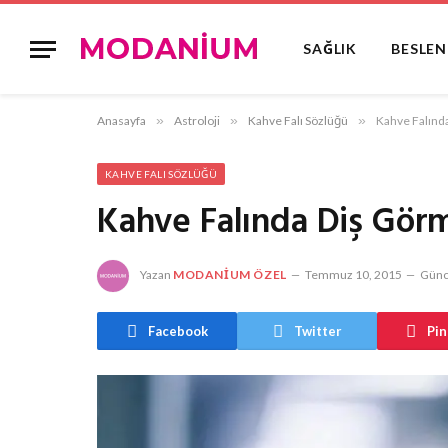
SAĞLIK
BESLE
Anasayfa
»
Astroloji
»
Kahve Falı Sözlüğü
»
Kahve Falınd
KAHVE FALI SÖZLÜĞÜ
Kahve Falında Diş Gör
Yazan
MODANIUM ÖZEL
Temmuz 10, 2015
Günc
Facebook
Twitter
Pin