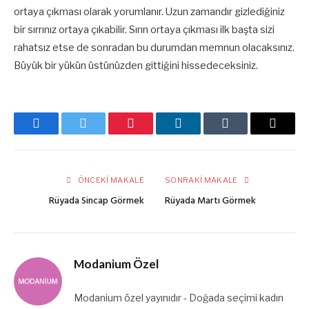
ortaya çıkması olarak yorumlanır. Uzun zamandır gizlediğiniz
bir sırrınız ortaya çıkabilir. Sırın ortaya çıkması ilk başta sizi
rahatsız etse de sonradan bu durumdan memnun olacaksınız.
Büyük bir yükün üstünüzden gittiğini hissedeceksiniz.
Facebook
Twitter
Pinterest
LinkedIn
Tumblr
E-
posta
ÖNCEKI MAKALE
SONRAKI MAKALE
Rüyada Sincap Görmek
Rüyada Martı Görmek
Modanium Özel
Modanium özel yayınıdır - Doğada seçimi kadın