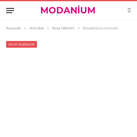
Anasayfa
»
Astroloji
»
Rüya Tabirleri
»
Rüyada Kasa Görmek
RÜYA TABIRLERI