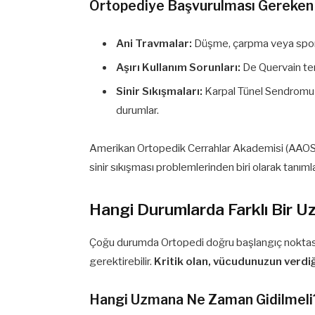
Ortopediye Başvurulması Gereken
Ani Travmalar:
Düşme, çarpma veya spor ya
Aşırı Kullanım Sorunları:
De Quervain teno
Sinir Sıkışmaları:
Karpal Tünel Sendromu 
durumlar.
Amerikan Ortopedik Cerrahlar Akademisi (AAOS)
sinir sıkışması problemlerinden biri olarak tanımla
Hangi Durumlarda Farklı Bir 
Çoğu durumda Ortopedi doğru başlangıç noktası o
gerektirebilir.
Kritik olan, vücudunuzun verdiğ
Hangi Uzmana Ne Zaman Gidilmeli