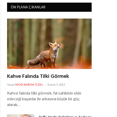
ÖN PLANA ÇIKANLAR
Kahve Falında Tilki Görmek
Yazan
MODANIUM ÖZEL
Kasım 5, 2015
Kahve falında tilki görmek, fal sahibinin elde
edeceği başarılar ile arkasına büyük bir güç
alarak…