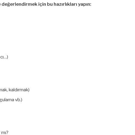
 değerlendirmek için bu hazırlıkları yapın:
ıcı…)
zmak, kaldırmak)
gulama vb.)
r mı?