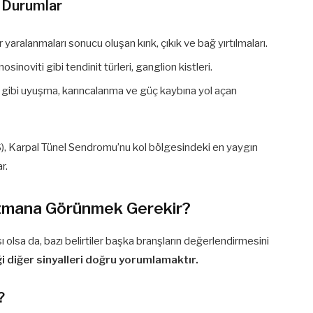
 Durumlar
ralanmaları sonucu oluşan kırık, çıkık ve bağ yırtılmaları.
sinoviti gibi tendinit türleri, ganglion kistleri.
gibi uyuşma, karıncalanma ve güç kaybına yol açan
, Karpal Tünel Sendromu’nu kol bölgesindeki en yaygın
r.
Uzmana Görünmek Gerekir?
lsa da, bazı belirtiler başka branşların değerlendirmesini
i diğer sinyalleri doğru yorumlamaktır.
?