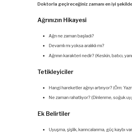
Doktorla geçireceğiniz zamanı en iyi şekilde
Ağrınızın Hikayesi
Ağrı ne zaman başladı?
Devamlı mı yoksa aralıklı mı?
Ağrının karakteri nedir? (Keskin, batıcı, yan
Tetikleyiciler
Hangi hareketler ağrıyı artırıyor? (Örn: Ya
Ne zaman rahatlıyor? (Dinlenme, soğuk uy
Ek Belirtiler
Uyuşma, şişlik, karıncalanma, güç kaybı va