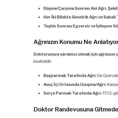
Düşme/Çarpma Sonrası Ani Ağrı, Şekil
Her İki Bilekte Simetrik Ağrı ve Sabah
Teşhis Sonrası Egzersiz ve İyileşme Sü
Ağrınızın Konumu Ne Anlatıyo
Doktorunuza yardımcı olmak için ağrınızın y
kısaltabilir.
Başparmak Tarafında Ağrı:
De Quervain 
Avuç İçi Ortasında Uyuşma/Ağrı:
Karpal 
Serçe Parmak Tarafında Ağrı:
TFCC gibi
Doktor Randevusuna Gitmeden