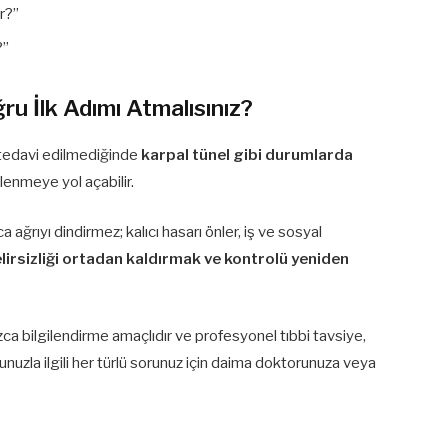
ir?”
?”
ru İlk Adımı Atmalısınız?
k, tedavi edilmediğinde
karpal tünel gibi durumlarda
lenmeye yol açabilir.
a ağrıyı dindirmez; kalıcı hasarı önler, iş ve sosyal
elirsizliği ortadan kaldırmak ve kontrolü yeniden
zca bilgilendirme amaçlıdır ve profesyonel tıbbi tavsiye,
uzla ilgili her türlü sorunuz için daima doktorunuza veya