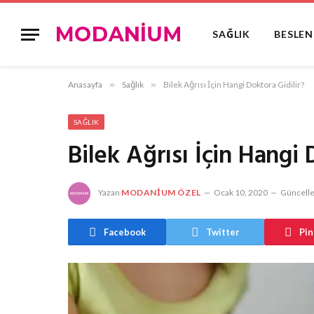
SAĞLIK
BESLE
Anasayfa
»
Sağlık
»
Bilek Ağrısı İçin Hangi Doktora Gidilir?
SAĞLIK
Bilek Ağrısı İçin Hangi 
Yazan
MODANIUM ÖZEL
Ocak 10, 2020
Güncelle
Facebook
Twitter
Pin