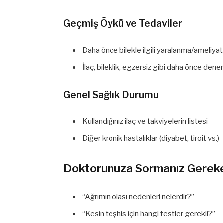
Geçmiş Öykü ve Tedaviler
Daha önce bilekle ilgili yaralanma/ameliyat
İlaç, bileklik, egzersiz gibi daha önce den
Genel Sağlık Durumu
Kullandığınız ilaç ve takviyelerin listesi
Diğer kronik hastalıklar (diyabet, tiroit vs.)
Doktorunuza Sormanız Gereke
“Ağrımın olası nedenleri nelerdir?”
“Kesin teşhis için hangi testler gerekli?”