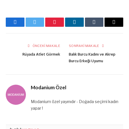
Facebook
Twitter
Pinterest
LinkedIn
Tumblr
E-
posta
ÖNCEKI MAKALE
SONRAKI MAKALE
Rüyada Atlet Görmek
Balık Burcu Kadını ve Akrep
Burcu Erkeği Uyumu
Modanium Özel
Modanium özel yayınıdır - Doğada seçimi kadın
yapar !