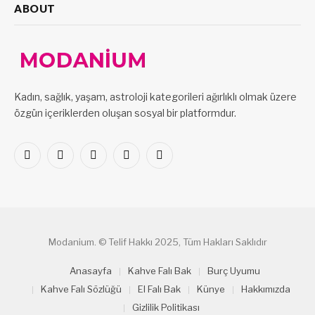
ABOUT
Kadın, sağlık, yaşam, astroloji kategorileri ağırlıklı olmak üzere
özgün içeriklerden oluşan sosyal bir platformdur.
Facebook
X
Pinterest
LinkedIn
VKontakte
(Twitter)
Modanium. © Telif Hakkı 2025, Tüm Hakları Saklıdır
Anasayfa
Kahve Falı Bak
Burç Uyumu
Kahve Falı Sözlüğü
El Falı Bak
Künye
Hakkımızda
Gizlilik Politikası