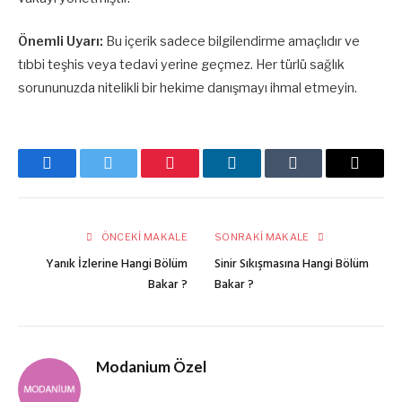
Önemli Uyarı:
Bu içerik sadece bilgilendirme amaçlıdır ve
tıbbi teşhis veya tedavi yerine geçmez. Her türlü sağlık
sorununuzda nitelikli bir hekime danışmayı ihmal etmeyin.
Facebook
Twitter
Pinterest
LinkedIn
Tumblr
E-
posta
ÖNCEKI MAKALE
SONRAKI MAKALE
Yanık İzlerine Hangi Bölüm
Sinir Sıkışmasına Hangi Bölüm
Bakar ?
Bakar ?
Modanium Özel