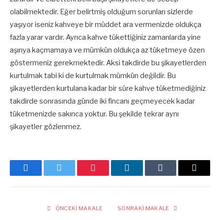
olabilmektedir. Eğer belirtmiş olduğum sorunları sizlerde
yaşıyor iseniz kahveye bir müddet ara vermenizde oldukça
fazla yarar vardır. Ayrıca kahve tükettiğiniz zamanlarda yine
aşırıya kaçmamaya ve mümkün oldukça az tüketmeye özen
göstermeniz gerekmektedir. Aksi takdirde bu şikayetlerden
kurtulmak tabi ki de kurtulmak mümkün değildir. Bu
şikayetlerden kurtulana kadar bir süre kahve tüketmediğiniz
takdirde sonrasında günde iki fincanı geçmeyecek kadar
tüketmenizde sakınca yoktur. Bu şekilde tekrar aynı
şikayetler gözlenmez.
Facebook
Twitter
Pinterest
LinkedIn
Tumblr
E-
posta
ÖNCEKI MAKALE
SONRAKI MAKALE