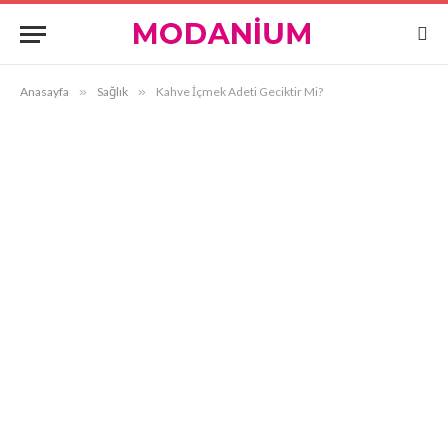
Anasayfa
»
Sağlık
»
Kahve İçmek Adeti Geciktir Mi?