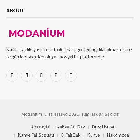
ABOUT
Kadın, sağlık, yaşam, astroloji kategorileri ağırlıklı olmak üzere
özgün içeriklerden oluşan sosyal bir platformdur.
Facebook
X
Pinterest
LinkedIn
VKontakte
(Twitter)
Modanium. © Telif Hakkı 2025, Tüm Hakları Saklıdır
Anasayfa
Kahve Falı Bak
Burç Uyumu
Kahve Falı Sözlüğü
El Falı Bak
Künye
Hakkımızda