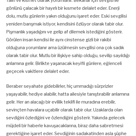
Talih ve kısmet olarak yorumlanır. Bekarlar için sevgisi ile
gönlünü çalacak bir hayırlı bir kısmete delalet eder. Enerji
dolu, mutlu günlerin yakın olduğunu işaret eder. Eski sevgilisi
yeniden barışmak istiyor, kendisini özlüyor olarak tabir olur.
Pişmanlık yaşadığını ve gelip af dilemek istediğini gösterir.
Görülen insan kendisi ile aynı cinstense gizli bir rakibi
olduğuna yorumlanır ama üzülmesin sevgilisi ona çok sadık
olarak tabir olur. Mutlu bir ilişkiye sahip olduğu, sevilip sayıldığı
anlamına gelir. Birlikte yaşanacak keyifli günlere, eğlenceli
geçecek vakitlere delalet eder.
Beraber seyahate gidebilirler, hiç ummadığı sürprizler
yaşayabilir, hediye alabilir, hatta ailesiyle tanıştırabilir anlamına
gelir. Her an alacağı bir evlilik teklifi ile muradına erebilir,
sevinçten havalara uçabilir olarak tabir olur. Uzaklarda olan
sevdiğini özlediğini ve özlendiğini gösterir. Yakında gelecek
müjdeli bir haberle kavuşacaklarına, biraz daha sabretmesi
gerektiğine işaret eder. Sevdiğinin sadakatinden asla şüphe