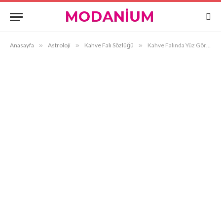
Anasayfa
»
Astroloji
»
Kahve Falı Sözlüğü
»
Kahve Falında Yüz Görmek