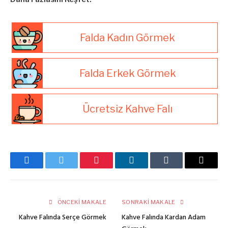
Falda Kadın Görmek
Falda Erkek Görmek
Ücretsiz Kahve Falı
Facebook
Twitter
Pinterest
LinkedIn
Tumblr
E-
posta
ÖNCEKI MAKALE
SONRAKI MAKALE
Kahve Falında Serçe Görmek
Kahve Falında Kardan Adam