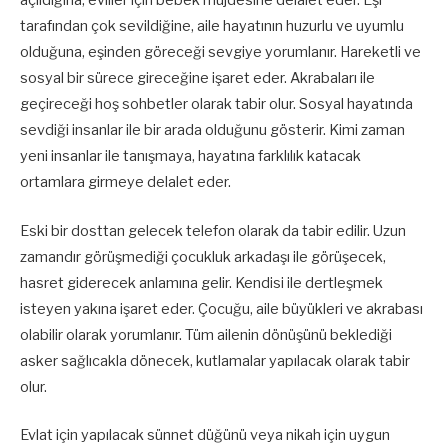
açıldığına; evliler için bebek müjdesine delalet eder. Eşi
tarafından çok sevildiğine, aile hayatının huzurlu ve uyumlu
olduğuna, eşinden göreceği sevgiye yorumlanır. Hareketli ve
sosyal bir sürece gireceğine işaret eder. Akrabaları ile
geçireceği hoş sohbetler olarak tabir olur. Sosyal hayatında
sevdiği insanlar ile bir arada olduğunu gösterir. Kimi zaman
yeni insanlar ile tanışmaya, hayatına farklılık katacak
ortamlara girmeye delalet eder.
Eski bir dosttan gelecek telefon olarak da tabir edilir. Uzun
zamandır görüşmediği çocukluk arkadaşı ile görüşecek,
hasret giderecek anlamına gelir. Kendisi ile dertleşmek
isteyen yakına işaret eder. Çocuğu, aile büyükleri ve akrabası
olabilir olarak yorumlanır. Tüm ailenin dönüşünü beklediği
asker sağlıcakla dönecek, kutlamalar yapılacak olarak tabir
olur.
Evlat için yapılacak sünnet düğünü veya nikah için uygun