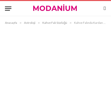
Anasayfa
»
Astroloji
»
Kahve Falı Sözlüğü
»
Kahve Falında Kardan Adam Görmek