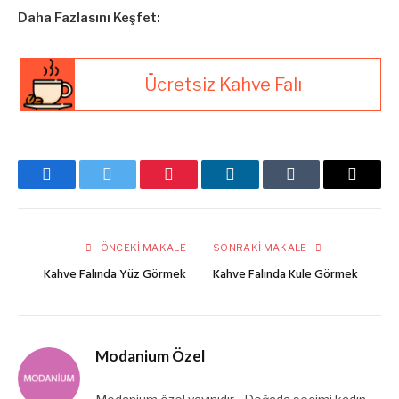
Daha Fazlasını Keşfet:
Ücretsiz Kahve Falı
Facebook
Twitter
Pinterest
LinkedIn
Tumblr
E-
posta
ÖNCEKI MAKALE
SONRAKI MAKALE
Kahve Falında Yüz Görmek
Kahve Falında Kule Görmek
Modanium Özel