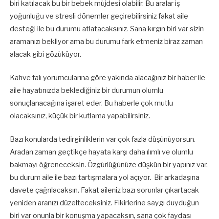
biri katılacak bu bir bebek müjdesi olabilir. Bu aralar iş
yoğunluğu ve stresli dönemler geçirebilirsiniz fakat aile
desteği ile bu durumu atlatacaksınız. Sana kırgın biri var sizin
aramanızı bekliyor ama bu durumu fark etmeniz biraz zaman
alacak gibi gözüküyor.
Kahve falı yorumcularına göre yakında alacağınız bir haber ile
aile hayatınızda beklediğiniz bir durumun olumlu
sonuçlanacağına işaret eder. Bu haberle çok mutlu
olacaksınız, küçük bir kutlama yapabilirsiniz.
Bazı konularda tedirginliklerin var çok fazla düşünüyorsun.
Aradan zaman geçtikçe hayata karşı daha ılımlı ve olumlu
bakmayı öğreneceksin. Özgürlüğünüze düşkün bir yapınız var,
bu durum aile ile bazı tartışmalara yol açıyor. Bir arkadaşına
davete çağrılacaksın. Fakat aileniz bazı sorunlar çıkartacak
yeniden aranızı düzelteceksiniz. Fikirlerine saygı duyduğun
biri var onunla bir konuşma yapacaksın, sana çok faydası