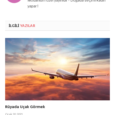
Modanium özel yayınıdır - Doğada seçimi kadın
yapar !
İLGILI
YAZILAR
Rüyada Uçak Görmek
Ocak 20, 2021