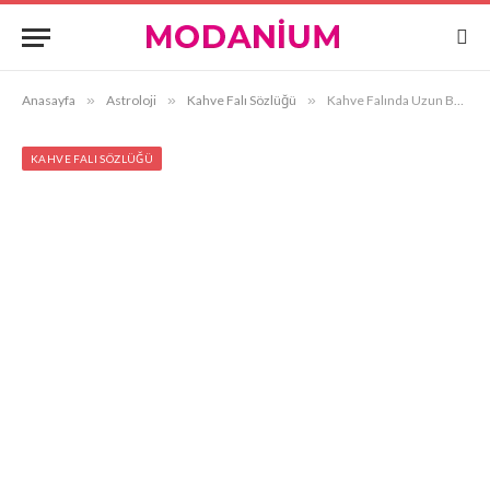
Anasayfa
»
Astroloji
»
Kahve Falı Sözlüğü
»
Kahve Falında Uzun Boylu Kadın Görmek
KAHVE FALI SÖZLÜĞÜ