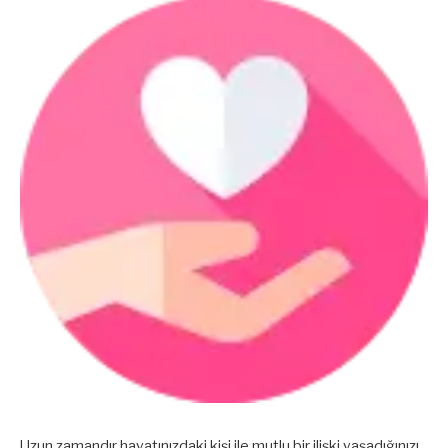
Uzun zamandır hayatınızdaki kişi ile mutlu bir ilişki yaşadığınızı