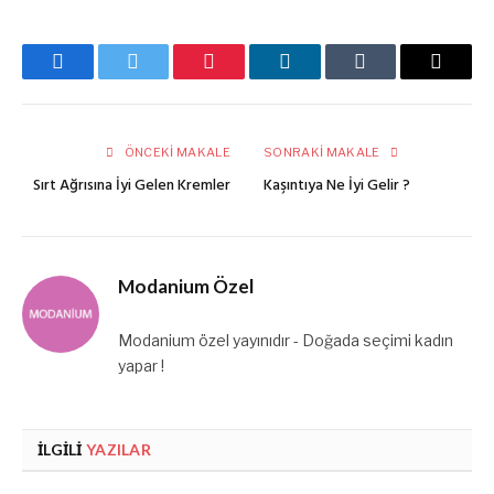
Facebook
Twitter
Pinterest
LinkedIn
Tumblr
E-
posta
ÖNCEKI MAKALE
SONRAKI MAKALE
Sırt Ağrısına İyi Gelen Kremler
Kaşıntıya Ne İyi Gelir ?
Modanium Özel
Modanium özel yayınıdır - Doğada seçimi kadın
yapar !
İLGILI
YAZILAR