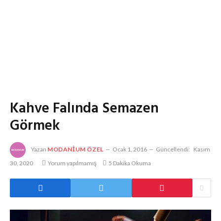
Kahve Falında Semazen
Görmek
Yazan
MODANIUM ÖZEL
Ocak 1, 2016
Güncellendi:
Kasım
30, 2020
Yorum yapılmamış
5 Dakika Okuma