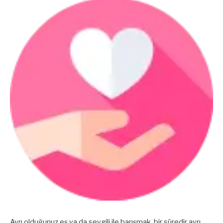
Ayrı olduğunuz eş ya da sevgili ile barışmak, bir süredir ayrı