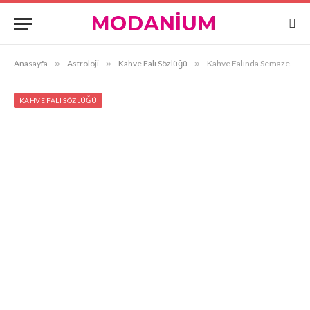
Anasayfa
»
Astroloji
»
Kahve Falı Sözlüğü
»
Kahve Falında Semazen Görmek
KAHVE FALI SÖZLÜĞÜ