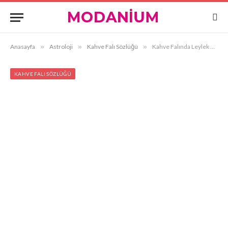
Anasayfa
»
Astroloji
»
Kahve Falı Sözlüğü
»
Kahve Falında Leylek Görmek
KAHVE FALI SÖZLÜĞÜ