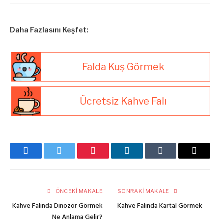
Daha Fazlasını Keşfet:
Falda Kuş Görmek
Ücretsiz Kahve Falı
Facebook
Twitter
Pinterest
LinkedIn
Tumblr
E-
posta
ÖNCEKI MAKALE
SONRAKI MAKALE
Kahve Falında Dinozor Görmek
Kahve Falında Kartal Görmek
Ne Anlama Gelir?