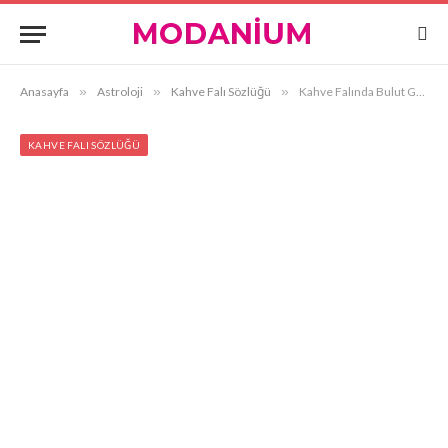
Anasayfa
»
Astroloji
»
Kahve Falı Sözlüğü
»
Kahve Falında Bulut Görmek
KAHVE FALI SÖZLÜĞÜ