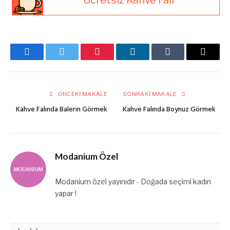
Facebook
Twitter
Pinterest
LinkedIn
Tumblr
E-
posta
ÖNCEKI MAKALE
SONRAKI MAKALE
Kahve Falında Balerin Görmek
Kahve Falında Boynuz Görmek
Modanium Özel
Modanium özel yayınıdır - Doğada seçimi kadın
yapar !