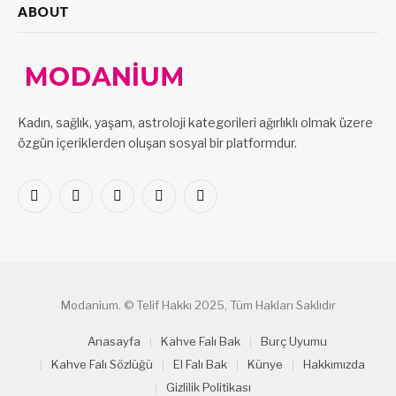
ABOUT
Kadın, sağlık, yaşam, astroloji kategorileri ağırlıklı olmak üzere
özgün içeriklerden oluşan sosyal bir platformdur.
Facebook
X
Pinterest
LinkedIn
VKontakte
(Twitter)
Modanium. © Telif Hakkı 2025, Tüm Hakları Saklıdır
Anasayfa
Kahve Falı Bak
Burç Uyumu
Kahve Falı Sözlüğü
El Falı Bak
Künye
Hakkımızda
Gizlilik Politikası