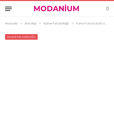
Anasayfa
»
Astroloji
»
Kahve Falı Sözlüğü
»
Kahve Falında Balta Görmek
KAHVE FALI SÖZLÜĞÜ