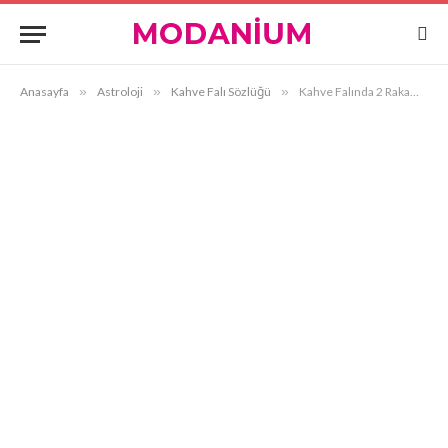
Anasayfa
»
Astroloji
»
Kahve Falı Sözlüğü
»
Kahve Falında 2 Rakamı Görmek