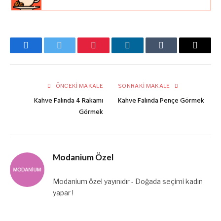
Facebook
Twitter
Pinterest
LinkedIn
Tumblr
E-
posta
ÖNCEKI MAKALE
SONRAKI MAKALE
Kahve Falında 4 Rakamı
Kahve Falında Pençe Görmek
Görmek
Modanium Özel
Modanium özel yayınıdır - Doğada seçimi kadın
yapar !