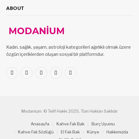
ABOUT
Kadın, sağlık, yaşam, astroloji kategorileri ağırlıklı olmak üzere
özgün içeriklerden oluşan sosyal bir platformdur.
Facebook
X
Pinterest
LinkedIn
VKontakte
(Twitter)
Modanium. © Telif Hakkı 2025, Tüm Hakları Saklıdır
Anasayfa
Kahve Falı Bak
Burç Uyumu
Kahve Falı Sözlüğü
El Falı Bak
Künye
Hakkımızda