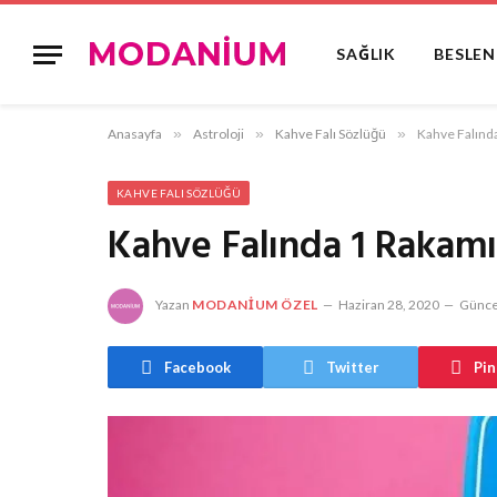
SAĞLIK
BESLE
Anasayfa
»
Astroloji
»
Kahve Falı Sözlüğü
»
Kahve Falınd
KAHVE FALI SÖZLÜĞÜ
Kahve Falında 1 Rakam
Yazan
MODANIUM ÖZEL
Haziran 28, 2020
Günce
Facebook
Twitter
Pin