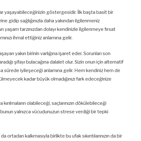
ntılar yaşayabileceğinizin göstergesidir. İlk başta basit bir
ine gidip sağlığınızla daha yakından ilgilenmeniz
n yaşam tarzınızdan dolayı kendinizle ilgilenmeye fırsat
mınızı ihmal ettiğiniz anlamına gelir.
aşayan yakın birinin varlığına işaret eder. Sorunları son
ığı şifayı bulacağına dalalet olur. Sizin onun için alternatif
sa sürede iyileşeceği anlamına gelir. Hem kendiniz hem de
 çözülmeyecek kadar büyük olmadığınızı fark edeceğinize
 kırılmaların olabileceği, saçlarınızın dökülebileceği
 bunun yalnızca vücudunuzun strese verdiği bir tepki
 ortadan kalkmasıyla birlikte bu ufak sıkıntılarınızın da bir