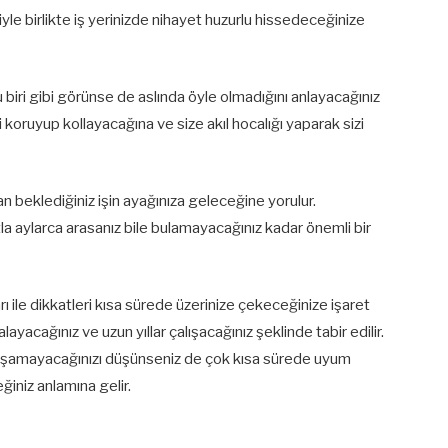
le birlikte iş yerinizde nihayet huzurlu hissedeceğinize
u biri gibi görünse de aslında öyle olmadığını anlayacağınız
i koruyup kollayacağına ve size akıl hocalığı yaparak sizi
n beklediğiniz işin ayağınıza geleceğine yorulur.
la aylarca arasanız bile bulamayacağınız kadar önemli bir
ı ile dikkatleri kısa sürede üzerinize çekeceğinize işaret
ayacağınız ve uzun yıllar çalışacağınız şeklinde tabir edilir.
 alışamayacağınızı düşünseniz de çok kısa sürede uyum
ğiniz anlamına gelir.