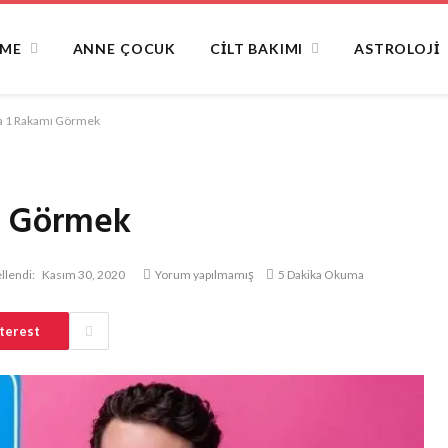
NME
ANNE ÇOCUK
CILT BAKIMI
ASTROLOJI
a 1 Rakamı Görmek
ı Görmek
llendi:
Kasım 30, 2020
Yorum yapılmamış
5 Dakika Okuma
terest