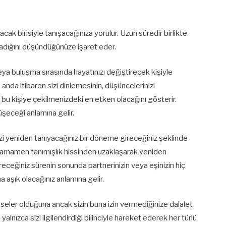
cak birisiyle tanışacağınıza yorulur. Uzun süredir birlikte
amadığını düşündüğünüze işaret eder.
eya buluşma sırasında hayatınızı değiştirecek kişiyle
k anda itibaren sizi dinlemesinin, düşüncelerinizi
 bu kişiye çekilmenizdeki en etken olacağını gösterir.
nüşeceği anlamına gelir.
inizi yeniden tanıyacağınız bir döneme gireceğiniz şeklinde
i tamamen tanımışlık hissinden uzaklaşarak yeniden
receğiniz sürenin sonunda partnerinizin veya eşinizin hiç
a aşık olacağınız anlamına gelir.
seler olduğuna ancak sizin buna izin vermediğinize dalalet
n yalnızca sizi ilgilendirdiği bilinciyle hareket ederek her türlü