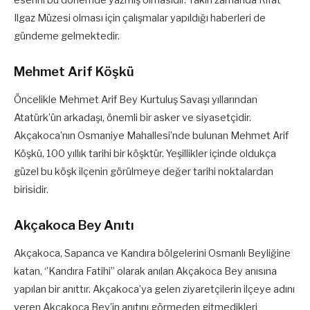
eserini bu dönemde yazmış olmasıdır. Yakın zamanda Rıfat
Ilgaz Müzesi olması için çalışmalar yapıldığı haberleri de
gündeme gelmektedir.
Mehmet Arif Köşkü
Öncelikle Mehmet Arif Bey Kurtuluş Savaşı yıllarından
Atatürk’ün arkadaşı, önemli bir asker ve siyasetçidir.
Akçakoca’nın Osmaniye Mahallesi’nde bulunan Mehmet Arif
Köşkü, 100 yıllık tarihi bir köşktür. Yeşillikler içinde oldukça
güzel bu köşk ilçenin görülmeye değer tarihi noktalardan
birisidir.
Akçakoca Bey Anıtı
Akçakoca, Sapanca ve Kandıra bölgelerini Osmanlı Beyliğine
katan, ‘’Kandıra Fatihi’’ olarak anılan Akçakoca Bey anısına
yapılan bir anıttır. Akçakoca’ya gelen ziyaretçilerin ilçeye adını
veren Akçakoca Bey’in anıtını görmeden gitmedikleri