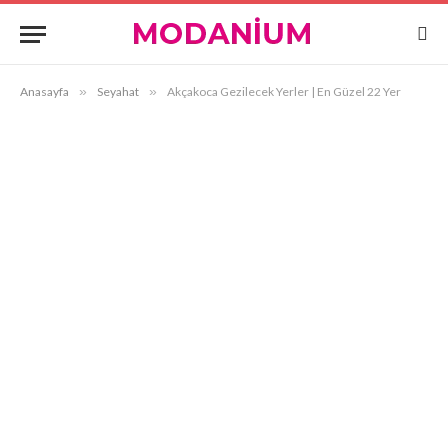
Anasayfa
»
Seyahat
»
Akçakoca Gezilecek Yerler | En Güzel 22 Yer