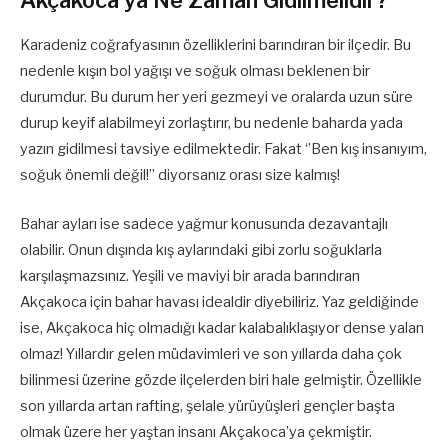
Akçakoca’ya Ne Zaman Gidilmelidir?
Karadeniz coğrafyasının özelliklerini barındıran bir ilçedir. Bu
nedenle kışın bol yağışı ve soğuk olması beklenen bir
durumdur. Bu durum her yeri gezmeyi ve oralarda uzun süre
durup keyif alabilmeyi zorlaştırır, bu nedenle baharda yada
yazın gidilmesi tavsiye edilmektedir. Fakat ‘’Ben kış insanıyım,
soğuk önemli değil!’’ diyorsanız orası size kalmış!
Bahar ayları ise sadece yağmur konusunda dezavantajlı
olabilir. Onun dışında kış aylarındaki gibi zorlu soğuklarla
karşılaşmazsınız. Yeşili ve maviyi bir arada barındıran
Akçakoca için bahar havası idealdir diyebiliriz. Yaz geldiğinde
ise, Akçakoca hiç olmadığı kadar kalabalıklaşıyor dense yalan
olmaz! Yıllardır gelen müdavimleri ve son yıllarda daha çok
bilinmesi üzerine gözde ilçelerden biri hale gelmiştir. Özellikle
son yıllarda artan rafting, şelale yürüyüşleri gençler başta
olmak üzere her yaştan insanı Akçakoca’ya çekmiştir.