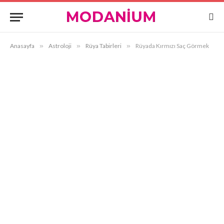
Anasayfa
»
Astroloji
»
Rüya Tabirleri
»
Rüyada Kırmızı Saç Görmek