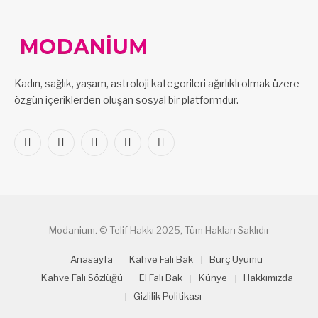
Kadın, sağlık, yaşam, astroloji kategorileri ağırlıklı olmak üzere
özgün içeriklerden oluşan sosyal bir platformdur.
Facebook
X
Pinterest
LinkedIn
VKontakte
(Twitter)
Modanium. © Telif Hakkı 2025, Tüm Hakları Saklıdır
Anasayfa
Kahve Falı Bak
Burç Uyumu
Kahve Falı Sözlüğü
El Falı Bak
Künye
Hakkımızda
Gizlilik Politikası