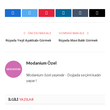
Facebook
Twitter
Pinterest
LinkedIn
Tumblr
E-
posta
ÖNCEKI MAKALE
SONRAKI MAKALE
Rüyada Yeşil Ayakkabı Görmek
Rüyada Mavi Balık Görmek
Modanium Özel
Modanium özel yayınıdır - Doğada seçimi kadın
yapar !
İLGILI
YAZILAR