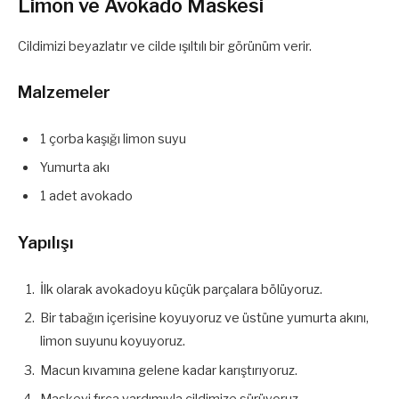
Limon ve Avokado Maskesi
Cildimizi beyazlatır ve cilde ışıltılı bir görünüm verir.
Malzemeler
1 çorba kaşığı limon suyu
Yumurta akı
1 adet avokado
Yapılışı
İlk olarak avokadoyu küçük parçalara bölüyoruz.
Bir tabağın içerisine koyuyoruz ve üstüne yumurta akını,
limon suyunu koyuyoruz.
Macun kıvamına gelene kadar karıştırıyoruz.
Maskeyi fırça yardımıyla cildimize sürüyoruz.