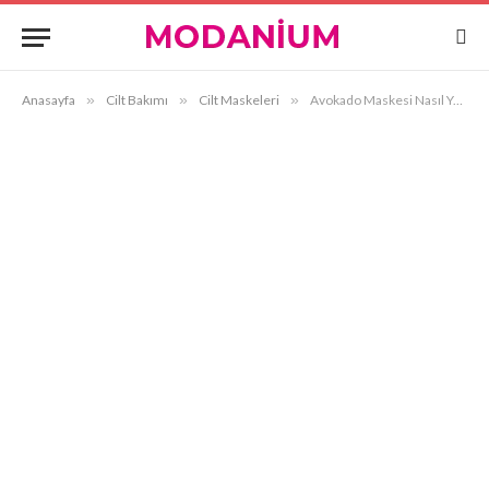
Anasayfa
»
Cilt Bakımı
»
Cilt Maskeleri
»
Avokado Maskesi Nasıl Yapılır?