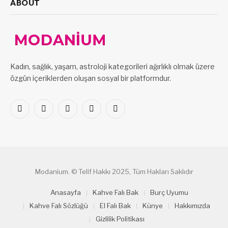
ABOUT
Kadın, sağlık, yaşam, astroloji kategorileri ağırlıklı olmak üzere
özgün içeriklerden oluşan sosyal bir platformdur.
Facebook
X
Pinterest
LinkedIn
VKontakte
(Twitter)
Modanium. © Telif Hakkı 2025, Tüm Hakları Saklıdır
Anasayfa
Kahve Falı Bak
Burç Uyumu
Kahve Falı Sözlüğü
El Falı Bak
Künye
Hakkımızda
Gizlilik Politikası