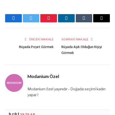
Facebook
Twitter
Pinterest
LinkedIn
Tumblr
E-
posta
ÖNCEKI MAKALE
SONRAKI MAKALE
Rüyada Poşet Görmek
Rüyada Aşık Olduğun Kişiyi
Görmek
Modanium Özel
Modanium özel yayınıdır - Doğada seçimi kadın
yapar !
İLGILI
YAZILAR