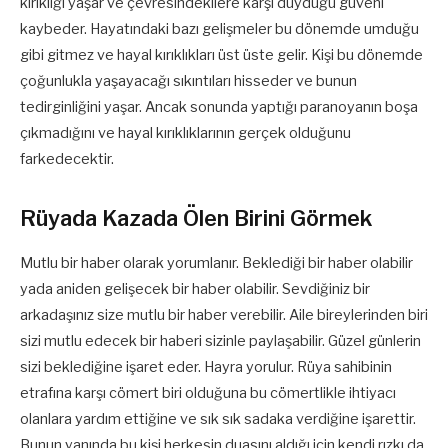
kırıklığı yaşar ve çevresindekilere karşı duyduğu güveni
kaybeder. Hayatındaki bazı gelişmeler bu dönemde umduğu
gibi gitmez ve hayal kırıklıkları üst üste gelir. Kişi bu dönemde
çoğunlukla yaşayacağı sıkıntıları hisseder ve bunun
tedirginliğini yaşar. Ancak sonunda yaptığı paranoyanın boşa
çıkmadığını ve hayal kırıklıklarının gerçek olduğunu
farkedecektir.
Rüyada Kazada Ölen Birini Görmek
Mutlu bir haber olarak yorumlanır. Beklediği bir haber olabilir
yada aniden gelişecek bir haber olabilir. Sevdiğiniz bir
arkadaşınız size mutlu bir haber verebilir. Aile bireylerinden biri
sizi mutlu edecek bir haberi sizinle paylaşabilir. Güzel günlerin
sizi beklediğine işaret eder. Hayra yorulur. Rüya sahibinin
etrafına karşı cömert biri olduğuna bu cömertlikle ihtiyacı
olanlara yardım ettiğine ve sık sık sadaka verdiğine işarettir.
Bunun yanında bu kişi herkesin duasını aldığı için kendi rızkı da