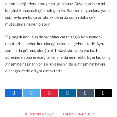
durumu değerlendirmeye çalışmalısınız. Güven problemini
karşılıklı konuşarak çözmek gerekir. Sadece duyumlarla yada
şüpheyle ayrılık kararı almak daha da sorun daha çok
mutsuzluğa neden olabilir.
Kişi sağlık konusun da sıkıntıları varsa sağlık konusundaki
rahatsızlıklarından kurtulacağı anlamına gelmektedir. Aynı
zaman da görmüş olduğu bir tedavi süreci de var ise bu
sürecinde sona ereceği anlamına da gelmektir. Eğer kişi bir iş
girişimine hazırlanıyor ise rüya kişinin de iş girişiminin hayırlı
olacağını ifade ediyor olmaktadır.
Facebook
Twitter
Pinterest
LinkedIn
Tumblr
E-
posta
ÖNCEKI MAKALE
SONRAKI MAKALE