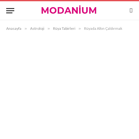
Anasayfa
»
Astroloji
»
Rüya Tabirleri
»
Rüyada Altın Çaldırmak