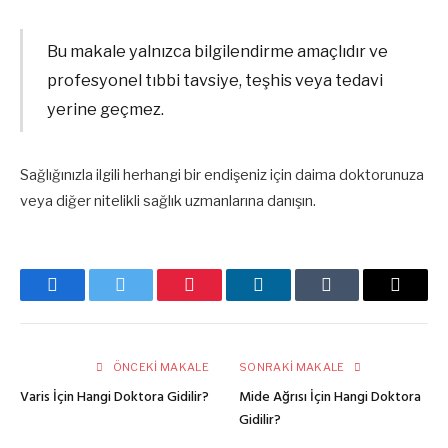
Bu makale yalnızca bilgilendirme amaçlıdır ve
profesyonel tıbbi tavsiye, teşhis veya tedavi
yerine geçmez.
Sağlığınızla ilgili herhangi bir endişeniz için daima doktorunuza
veya diğer nitelikli sağlık uzmanlarına danışın.
Facebook
Twitter
Pinterest
LinkedIn
Tumblr
E-
posta
ÖNCEKI MAKALE
SONRAKI MAKALE
Varis İçin Hangi Doktora Gidilir?
Mide Ağrısı İçin Hangi Doktora
Gidilir?