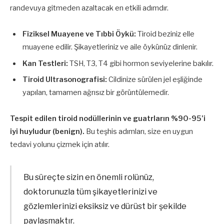
randevuya gitmeden azaltacak en etkili adımdır.
Fiziksel Muayene ve Tıbbi Öykü:
Tiroid beziniz elle
muayene edilir. Şikayetleriniz ve aile öykünüz dinlenir.
Kan Testleri:
TSH, T3, T4 gibi hormon seviyelerine bakılır.
Tiroid Ultrasonografisi:
Cildinize sürülen jel eşliğinde
yapılan, tamamen ağrısız bir görüntülemedir.
Tespit edilen tiroid nodüllerinin ve guatrların %90-95’i
iyi huyludur (benign).
Bu teşhis adımları, size en uygun
tedavi yolunu çizmek için atılır.
Bu süreçte sizin en önemli rolünüz,
doktorunuzla tüm şikayetlerinizi ve
gözlemlerinizi eksiksiz ve dürüst bir şekilde
paylaşmaktır.