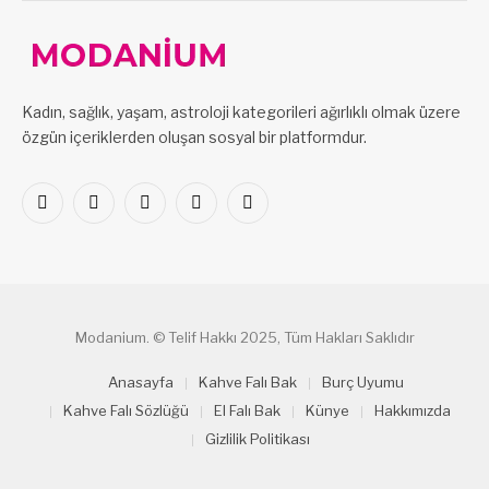
Kadın, sağlık, yaşam, astroloji kategorileri ağırlıklı olmak üzere
özgün içeriklerden oluşan sosyal bir platformdur.
Facebook
X
Pinterest
LinkedIn
VKontakte
(Twitter)
Modanium. © Telif Hakkı 2025, Tüm Hakları Saklıdır
Anasayfa
Kahve Falı Bak
Burç Uyumu
Kahve Falı Sözlüğü
El Falı Bak
Künye
Hakkımızda
Gizlilik Politikası