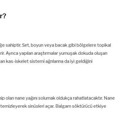
ir?
ğe sahiptir. Sırt, boyun veya bacak gibi bölgelere topikal
rir. Ayrıca yapılan araştırmalar yumuşak dokuda oluşan
lan kas-iskelet sistemi ağrılarına da iyi geldiğini
sahip olan nane yağını solumak oldukça rahatlatacaktır. Nane
 temizleyerek sinüsleri açar. Balgam söktürücü etkiye