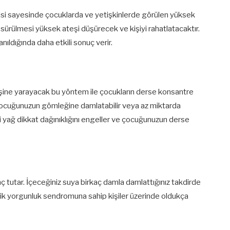
etkisi sayesinde çocuklarda ve yetişkinlerde görülen yüksek
 sürülmesi yüksek ateşi düşürecek ve kişiyi rahatlatacaktır.
lanıldığında daha etkili sonuç verir.
n işine yarayacak bu yöntem ile çocukların derse konsantre
 çocuğunuzun gömleğine damlatabilir veya az miktarda
i yağ dikkat dağınıklığını engeller ve çocuğunuzun derse
inç tutar. İçeceğiniz suya birkaç damla damlattığınız takdirde
onik yorgunluk sendromuna sahip kişiler üzerinde oldukça