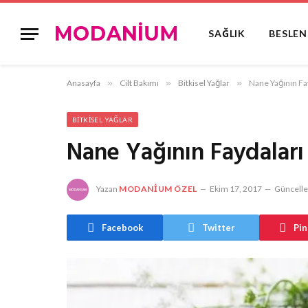
SAĞLIK
BESLE
Anasayfa
»
Cilt Bakımı
»
Bitkisel Yağlar
»
Nane Yağının Fa
BITKISEL YAĞLAR
Nane Yağının Faydaları
Yazan
MODANIUM ÖZEL
Ekim 17, 2017
Güncelle
Facebook
Twitter
Pin