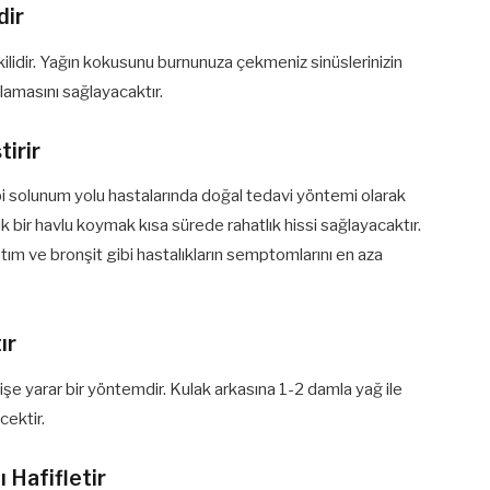
dir
kilidir. Yağın kokusunu burnunuza çekmeniz sinüslerinizin
lamasını sağlayacaktır.
tirir
gibi solunum yolu hastalarında doğal tedavi yöntemi olarak
ık bir havlu koymak kısa sürede rahatlık hissi sağlayacaktır.
tım ve bronşit gibi hastalıkların semptomlarını en aza
ır
 işe yarar bir yöntemdir. Kulak arkasına 1-2 damla yağ ile
cektir.
 Hafifletir