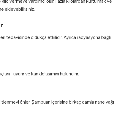
ve kilo vermeye yardımcı olur. Fazla kilolardan kurtulmak ve
ne ekleyebilirsiniz.
ir
seri tedavisinde oldukça etkilidir. Ayrıca radyasyona bağlı
arını uyarır ve kan dolaşımını hızlandırır.
 bitlenmeyi önler. Şampuan içerisine birkaç damla nane yağı