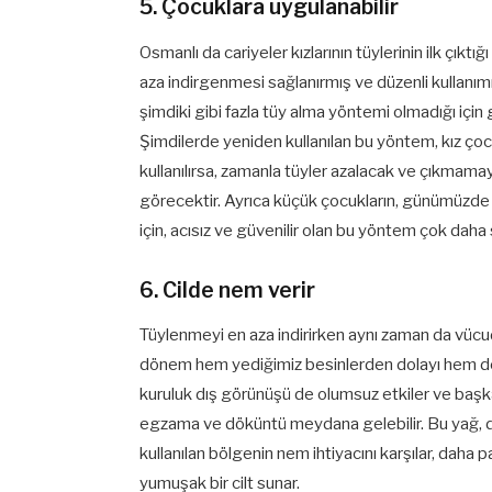
5. Çocuklara uygulanabilir
Osmanlı da cariyeler kızlarının tüylerinin ilk çık
aza indirgenmesi sağlanırmış ve düzenli kullanı
şimdiki gibi fazla tüy alma yöntemi olmadığı için
Şimdilerde yeniden kullanılan bu yöntem, kız ço
kullanılırsa, zamanla tüyler azalacak ve çıkmama
görecektir. Ayrıca küçük çocukların, günümüzde 
için, acısız ve güvenilir olan bu yöntem çok daha s
6. Cilde nem verir
Tüylenmeyi en aza indirirken aynı zaman da vücu
dönem hem yediğimiz besinlerden dolayı hem de ha
kuruluk dış görünüşü de olumsuz etkiler ve başka
egzama ve döküntü meydana gelebilir. Bu yağ, dü
kullanılan bölgenin nem ihtiyacını karşılar, daha p
yumuşak bir cilt sunar.