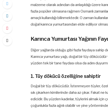
malzeme olarak adından da anlaşıldığı üzere karı
fazla popüler olmasına rağmen Osmanlı zamanların
amaçlı kullandığı bilinmektedir. O zaman kullanılan
doğal karınca yumurtasından elde ediliyor olması
Karınca Yumurtası Yağının Fayd
Diğer yağlarda olduğu gibi fazla faydaya sahip değ
Karınca yumurtası yağı, doğal bir tüy dökücüdür v
yüzden tek bir tane faydası olsa da adını duyurm
1. Tüy dökücü özelliğine sahiptir
Doğal bir tüy dökücüdür. İstenmeyen tüyler, özelli
sık çıkarken kimilerinde daha az çıkar. Fakat ne 
edicidir. Bu yüzden kadınlar, tüylerini almak için 
çoğunlukla fazla ağrılı olabilir ve yine yöntemin