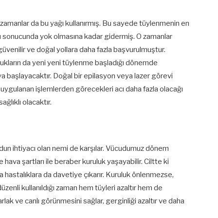
tığı zamanlar da bu yağı kullanırmış. Bu sayede tüylenmenin en
mı sonucunda yok olmasına kadar gidermiş. O zamanlar
 güvenilir ve doğal yollara daha fazla başvurulmuştur.
cukların da yeni yeni tüylenme başladığı dönemde
ya başlayacaktır. Doğal bir epilasyon veya lazer görevi
uygulanan işlemlerden görecekleri acı daha fazla olacağı
ağlıklı olacaktır.
dun ihtiyacı olan nemi de karşılar. Vücudumuz dönem
va şartları ile beraber kuruluk yaşayabilir. Ciltte ki
 hastalıklara da davetiye çıkarır. Kuruluk önlenmezse,
zenli kullanıldığı zaman hem tüyleri azaltır hem de
arlak ve canlı görünmesini sağlar, gerginliği azaltır ve daha