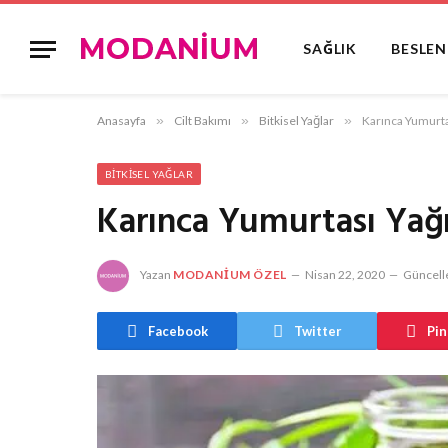
SAĞLIK
BESLE
Anasayfa
»
Cilt Bakımı
»
Bitkisel Yağlar
»
Karınca Yumurta
BITKISEL YAĞLAR
Karınca Yumurtası Yağı
Yazan
MODANIUM ÖZEL
Nisan 22, 2020
Güncell
Facebook
Twitter
Pin