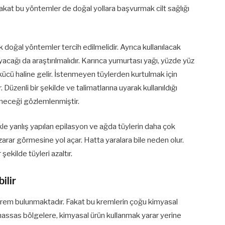
akat bu yöntemler de doğal yollara başvurmak cilt sağlığı
k doğal yöntemler tercih edilmelidir. Ayrıca kullanılacak
acağı da araştırılmalıdır. Karınca yumurtası yağı, yüzde yüz
kücü haline gelir. İstenmeyen tüylerden kurtulmak için
 Düzenli bir şekilde ve talimatlarına uyarak kullanıldığı
neceği gözlemlenmiştir.
ikle yanlış yapılan epilasyon ve ağda tüylerin daha çok
zarar görmesine yol açar. Hatta yaralara bile neden olur.
ekilde tüyleri azaltır.
ilir
krem bulunmaktadır. Fakat bu kremlerin çoğu kimyasal
assas bölgelere, kimyasal ürün kullanmak yarar yerine