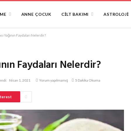
NME
ANNE ÇOCUK
CILT BAKIMI
ASTROLOJI
sı Yağının Faydaları Nelerdir?
nın Faydaları Nelerdir?
endi:
Nisan 1, 2021
Yorum yapılmamış
5 Dakika Okuma
terest