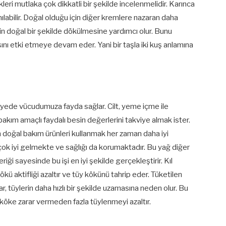
ikleri mutlaka çok dikkatli bir şekilde incelenmelidir. Karınca
nılabilir. Doğal olduğu için diğer kremlere nazaran daha
rin doğal bir şekilde dökülmesine yardımcı olur. Bunu
asını etki etmeye devam eder. Yani bir taşla iki kuş anlamına
ayede vücudumuza fayda sağlar. Cilt, yeme içme ile
akım amaçlı faydalı besin değerlerini takviye almak ister.
in doğal bakım ürünleri kullanmak her zaman daha iyi
 çok iyi gelmekte ve sağlığı da korumaktadır. Bu yağ diğer
riği sayesinde bu işi en iyi şekilde gerçekleştirir. Kıl
ökü aktifliği azaltır ve tüy kökünü tahrip eder. Tüketilen
ar, tüylerin daha hızlı bir şekilde uzamasına neden olur. Bu
 köke zarar vermeden fazla tüylenmeyi azaltır.