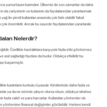
nca yumurtasını barındırır. Ülkemiz de son zamanlar da daha
 da cariyelerin ve kızlarının da faydalarından yararlanmak
 yağ ile şimdi kullanılan arasında çok fark olabilir fakat
 çok önemlidir. Ancak bu sayede faydalarından yararlanılır.
aları Nelerdir?
ildir. Özellikle hastalıklara karşı pek fazla etki göstermez.
e asıl sağladığı faydası da budur. Oldukça etkilidir bu
ayı başarmıştır.
kle kadınların korkulu rüyasıdır. Kimilerinde daha fazla ve
kadar ya da ne sürede çıkıyor olursa olsun, oldukça rahatsız
çok fazla vakit ve para harcarlar. Kullanılan yöntemler de
den yöntemine finansal değişimler görülebilir. Herkes kendi