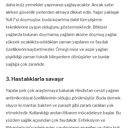
daha leziz yemekler yapmanızı sağlayacaktır. Ancak satın
alırken güvenilir yerlerden almaya dikkat edin. Yağın yaklaşık
%87’si doymuştur, buda kızartma dahil tüm pişirme
tekniklerine uygun olduğunu göstermektedir. Bitkisel
yağlarda bulunan doymamış yağların aksine doymuş yağlar,
yüksek sıcaklıkta ısıtıldıkları zaman yapılarını ve faydalı
özelliklerini kaybetmezler. Örneği mısır ve aspir yağları
pişirildiği zaman toksik bileşenlere dönüşürler ve bunlar
sağlığa çok zararlıdır.
3. Hastalıklarla savaşır
Yapılar pek çok araştırmaya bakarak Hindistan cevizi yağının
antimikrobiyal özelliklerinin olduğu görülmüştür. Buda demek
oluyor ki mantar, bakteri ve parazit gibi zararlı canlıları yok
etmektedir. Kullanıldığı andan itibaren mücadeleye başlar. Bu
yüzden sağlık açısından çok faydalıdır. Enfeksiyon ve
iltihaplarla mücadele eder, yayılmalarını engeller ve daha hızlı