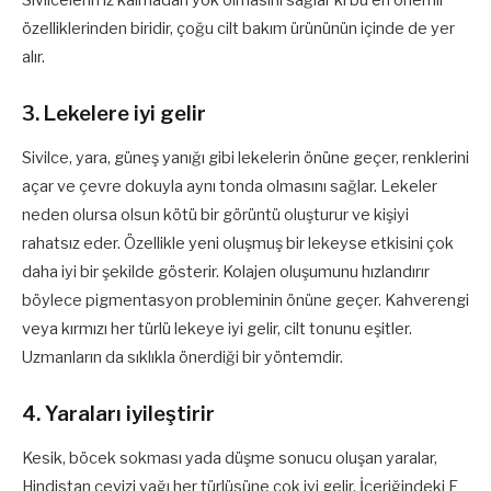
Sivilcelerin iz kalmadan yok olmasını sağlar ki bu en önemli
özelliklerinden biridir, çoğu cilt bakım ürününün içinde de yer
alır.
3. Lekelere iyi gelir
Sivilce, yara, güneş yanığı gibi lekelerin önüne geçer, renklerini
açar ve çevre dokuyla aynı tonda olmasını sağlar. Lekeler
neden olursa olsun kötü bir görüntü oluşturur ve kişiyi
rahatsız eder. Özellikle yeni oluşmuş bir lekeyse etkisini çok
daha iyi bir şekilde gösterir. Kolajen oluşumunu hızlandırır
böylece pigmentasyon probleminin önüne geçer. Kahverengi
veya kırmızı her türlü lekeye iyi gelir, cilt tonunu eşitler.
Uzmanların da sıklıkla önerdiği bir yöntemdir.
4. Yaraları iyileştirir
Kesik, böcek sokması yada düşme sonucu oluşan yaralar,
Hindistan cevizi yağı her türlüsüne çok iyi gelir. İçeriğindeki E