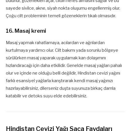
bulunur, gözenekleri açar, cildin nefes almasını sağlar ve bu
sayede sivilce, akne, siyah nokta oluşumu engellenmiş olur.
Çoğu cilt probleminin temeli gözeneklerin tıkalı olmasıdır.
16. Masaj kremi
Masaj yapmak rahatlamaya, acılardan ve ağrılardan
kurtulmaya yardımcı olur. Cilt bakımı yada sorunlu bölgeye
sürülürken masaj yaparak uygulamak kan dolaşımını
hızlandıracağı için daha etkilidir. Genelde masaj yağları pahalı
olur ve içinde ne olduğu belli değildir, Hindistan cevizi yağını
farklı esansiyel yağlarla karıştırarak kendi masaj yağınızı
hazırlayabilirsiniz, dilerseniz duşta suyunuza birkaç damla
katabilir ve detoks suyu elde edebilirsiniz.
Hindistan Cevizi Yağı Saça Faydaları