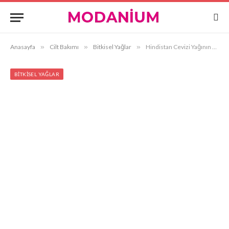
Anasayfa
»
Cilt Bakımı
»
Bitkisel Yağlar
»
Hindistan Cevizi Yağının Faydaları Nelerdir?
BITKISEL YAĞLAR