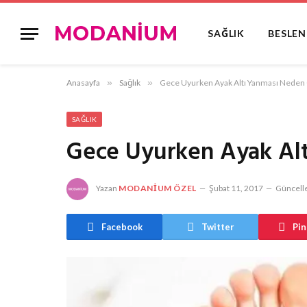
SAĞLIK
BESLE
Anasayfa
»
Sağlık
»
Gece Uyurken Ayak Altı Yanması Neden 
SAĞLIK
Gece Uyurken Ayak Alt
Yazan
MODANIUM ÖZEL
Şubat 11, 2017
Güncelle
Facebook
Twitter
Pin