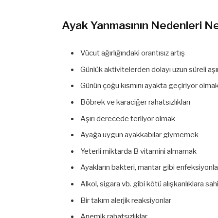
Ayak Yanmasının Nedenleri Nel
Vücut ağırlığındaki orantısız artış
Günlük aktivitelerden dolayı uzun süreli aşı
Günün çoğu kısmını ayakta geçiriyor olma
Böbrek ve karaciğer rahatsızlıkları
Aşırı derecede terliyor olmak
Ayağa uygun ayakkabılar giymemek
Yeterli miktarda B vitamini almamak
Ayakların bakteri, mantar gibi enfeksiyonl
Alkol, sigara vb. gibi kötü alışkanlıklara sa
Bir takım alerjik reaksiyonlar
Anemik rahatsızlıklar