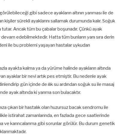
örülebileceği gibi sadece ayakların altının yanması ile de
kişiler sürekli ayaklarını sallamak durumunda kalır. Soğuk
nda tutar. Ancak tüm bu çabalar boşunadır. Çünkü ayak
ar devam edebilmektedir. Hatta tüm bunların yanı sıra derin
edeni ile bu problemi yaşayan hastalar uykudan
 fazla ayakta kalma ya da yürüme halinde ayakların altında
yan ayaklar bir nevi artık pes etmiştir. Bu nedenle ayak
nlendirip gün içinde de ılık su ardından soğuk su ile masaj
inde ayak altında ki yanma son bulacaktır.
ıza çıkan bir hastalık olan huzursuz bacak sendromu ile
ellikle istirahat zamanlarında, en fazlada gece saatlerinde
a ve karıncalanma gibi sorunlar görülür. Bu durum genetik
aklanmaktadır.