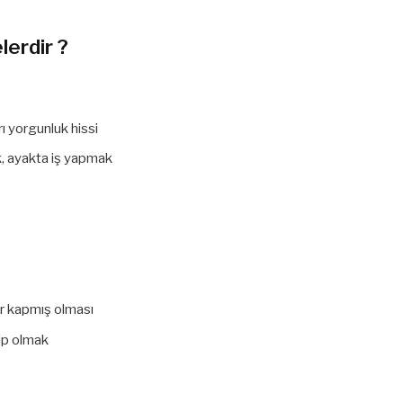
erdir ?
rı yorgunluk hissi
k, ayakta iş yapmak
ar kapmış olması
hip olmak