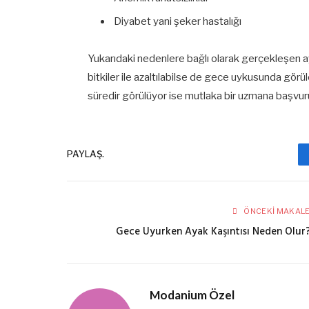
Diyabet yani şeker hastalığı
Yukarıdaki nedenlere bağlı olarak gerçekleşen ay
bitkiler ile azaltılabilse de gece uykusunda gör
süredir görülüyor ise mutlaka bir uzmana başvuru
PAYLAŞ.
ÖNCEKI MAKAL
Gece Uyurken Ayak Kaşıntısı Neden Olur
Modanium Özel