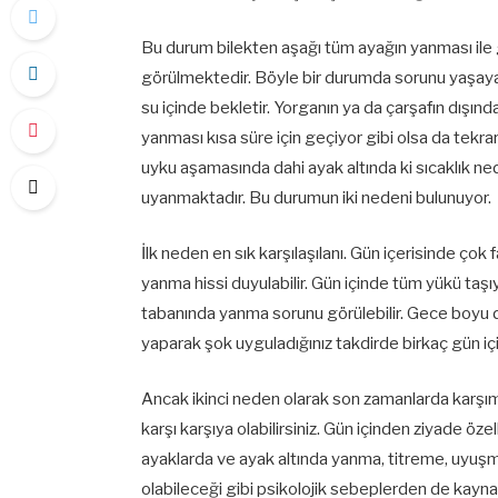
Bu durum bilekten aşağı tüm ayağın yanması ile g
görülmektedir. Böyle bir durumda sorunu yaşayan 
su içinde bekletir. Yorganın ya da çarşafın dışı
yanması kısa süre için geçiyor gibi olsa da tekr
uyku aşamasında dahi ayak altında ki sıcaklık n
uyanmaktadır. Bu durumun iki nedeni bulunuyor.
İlk neden en sık karşılaşılanı. Gün içerisinde çok
yanma hissi duyulabilir. Gün içinde tüm yükü taşı
tabanında yanma sorunu görülebilir. Gece boyu di
yaparak şok uyguladığınız takdirde birkaç gün iç
Ancak ikinci neden olarak son zamanlarda karşım
karşı karşıya olabilirsiniz. Gün içinden ziyade öz
ayaklarda ve ayak altında yanma, titreme, uyuşm
olabileceği gibi psikolojik sebeplerden de kayn