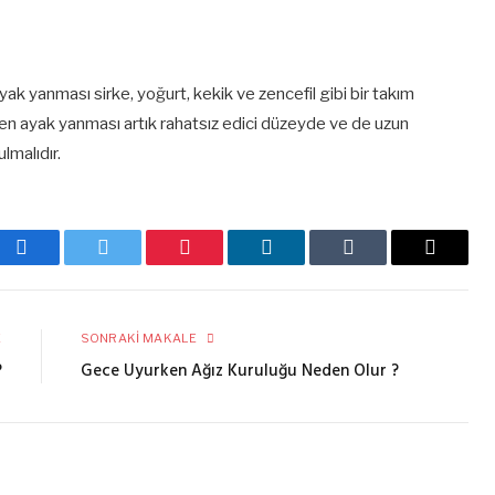
ak yanması sirke, yoğurt, kekik ve zencefil gibi bir takım
ülen ayak yanması artık rahatsız edici düzeyde ve de uzun
lmalıdır.
Facebook
Twitter
Pinterest
LinkedIn
Tumblr
E-
posta
E
SONRAKI MAKALE
?
Gece Uyurken Ağız Kuruluğu Neden Olur ?