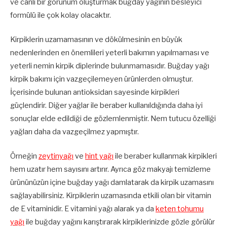
ve canlı bir görünüm oluşturmak buğday yağının besleyici
formülü ile çok kolay olacaktır.
Kirpiklerin uzamamasının ve dökülmesinin en büyük
nedenlerinden en önemlileri yeterli bakımın yapılmaması ve
yeterli nemin kirpik diplerinde bulunmamasıdır. Buğday yağı
kirpik bakımı için vazgeçilemeyen ürünlerden olmuştur.
İçerisinde bulunan antioksidan sayesinde kirpikleri
güçlendirir. Diğer yağlar ile beraber kullanıldığında daha iyi
sonuçlar elde edildiği de gözlemlenmiştir. Nem tutucu özelliği
yağları daha da vazgeçilmez yapmıştır.
Örneğin
zeytinyağı
ve
hint yağı
ile beraber kullanmak kirpikleri
hem uzatır hem sayısını artırır. Ayrıca göz makyajı temizleme
ürününüzün içine buğday yağı damlatarak da kirpik uzamasını
sağlayabilirsiniz. Kirpiklerin uzamasında etkili olan bir vitamin
de E vitaminidir. E vitamini yağı alarak ya da
keten tohumu
yağı
ile buğday yağını karıştırarak kirpiklerinizde gözle görülür