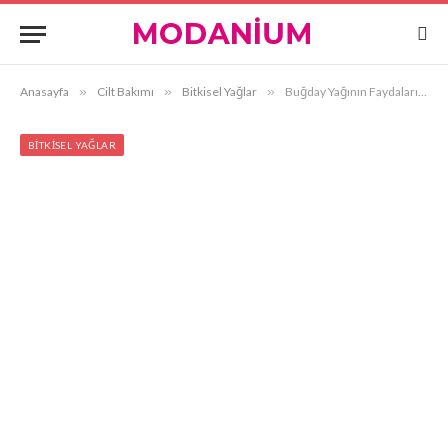
Anasayfa
»
Cilt Bakımı
»
Bitkisel Yağlar
»
Buğday Yağının Faydaları Nelerdir?
BITKISEL YAĞLAR