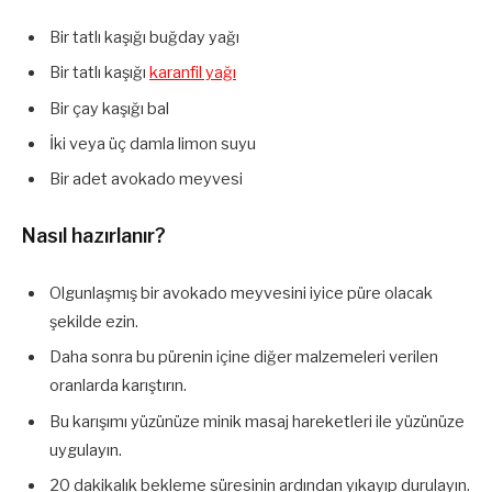
Bir tatlı kaşığı buğday yağı
Bir tatlı kaşığı
karanfil yağı
Bir çay kaşığı bal
İki veya üç damla limon suyu
Bir adet avokado meyvesi
Nasıl hazırlanır?
Olgunlaşmış bir avokado meyvesini iyice püre olacak
şekilde ezin.
Daha sonra bu pürenin içine diğer malzemeleri verilen
oranlarda karıştırın.
Bu karışımı yüzünüze minik masaj hareketleri ile yüzünüze
uygulayın.
20 dakikalık bekleme süresinin ardından yıkayıp durulayın.