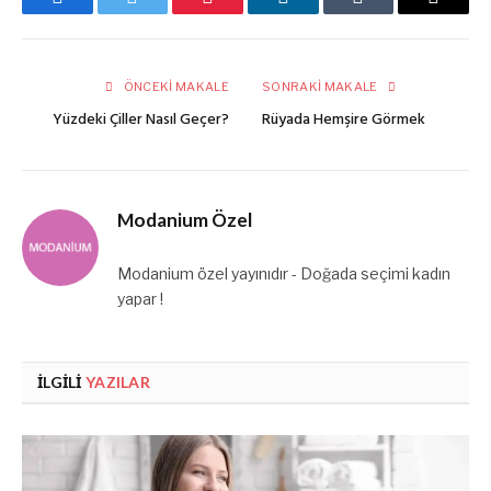
Facebook
Twitter
Pinterest
LinkedIn
Tumblr
E-
posta
ÖNCEKI MAKALE
SONRAKI MAKALE
Yüzdeki Çiller Nasıl Geçer?
Rüyada Hemşire Görmek
Modanium Özel
Modanium özel yayınıdır - Doğada seçimi kadın
yapar !
İLGILI
YAZILAR