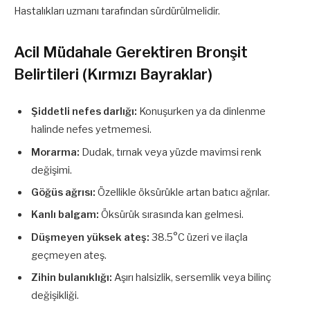
Hastalıkları uzmanı tarafından sürdürülmelidir.
Acil Müdahale Gerektiren Bronşit
Belirtileri (Kırmızı Bayraklar)
Şiddetli nefes darlığı:
Konuşurken ya da dinlenme
halinde nefes yetmemesi.
Morarma:
Dudak, tırnak veya yüzde mavimsi renk
değişimi.
Göğüs ağrısı:
Özellikle öksürükle artan batıcı ağrılar.
Kanlı balgam:
Öksürük sırasında kan gelmesi.
Düşmeyen yüksek ateş:
38.5°C üzeri ve ilaçla
geçmeyen ateş.
Zihin bulanıklığı:
Aşırı halsizlik, sersemlik veya bilinç
değişikliği.