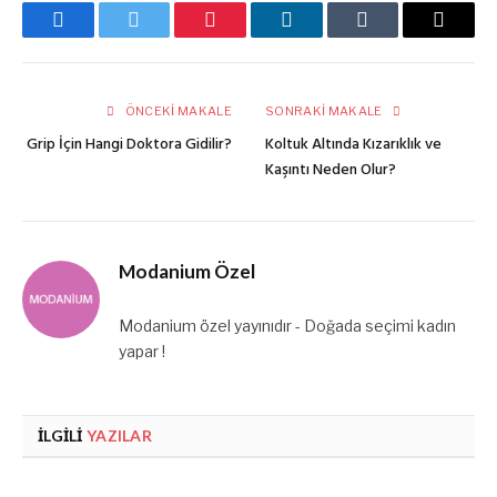
Facebook
Twitter
Pinterest
LinkedIn
Tumblr
E-
posta
ÖNCEKI MAKALE
SONRAKI MAKALE
Grip İçin Hangi Doktora Gidilir?
Koltuk Altında Kızarıklık ve
Kaşıntı Neden Olur?
Modanium Özel
Modanium özel yayınıdır - Doğada seçimi kadın
yapar !
İLGILI
YAZILAR