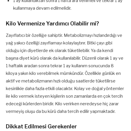
1 ay kullandıktan sonra 1 hafta ara verilmeli ve tekrar 1 ay
kullanmaya devam edilmelidir.
Kilo Vermenize Yardımcı Olabilir mi?
Zayıflatıcı bir özelliğe sahiptir. Metabolizmayı hızlandırdığı ve
yağ yakıcı özelliği zayıflamayı kolaylaştırır. Bitki çayı gibi
olduğu için diyetlerde ek olarak tüketilebilir. Ya da kendi
başına diyet kürü olarak da kullanılabilir. Düzenli olarak 1 ay ve
1 haftalık aradan sonra tekrar 1 ay kullanım sonucunda 8
kiloya yakın kilo verebilmek mümkündür. Özellikle günlük en
aktif ve metabolizmanın hızlı olduğu saatlerde tüketilirse
kesinlikle daha fazla etkili olacaktır. Kolay ve doğal yöntemler
ile kilo vermek isteyen kişilerin son zamanlarda en çok tercih
edeceği kürlerden biridir. Kilo verirken neredeyse hiç zarar
vermeyiş oluşu da bu kürü daha tercih edilir yapmaktadır.
Dikkat Edilmesi Gerekenler