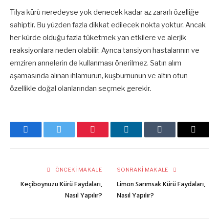
Tilya kürü neredeyse yok denecek kadar az zararlı özelliğe
sahiptir. Bu yüzden fazla dikkat edilecek nokta yoktur. Ancak
her kürde olduğu fazla tüketmek yan etkilere ve alerjik
reaksiyonlara neden olabilir. Ayrıca tansiyon hastalarının ve
emziren annelerin de kullanması önerilmez. Satın alım
aşamasında alınan ıhlamurun, kuşburnunun ve altın otun
özellikle doğal olanlarından seçmek gerekir.
Facebook
Twitter
Pinterest
LinkedIn
Tumblr
E-
posta
ÖNCEKI MAKALE
SONRAKI MAKALE
Keçiboynuzu Kürü Faydaları,
Limon Sarımsak Kürü Faydaları,
Nasıl Yapılır?
Nasıl Yapılır?