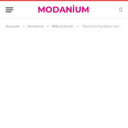
Anasayfa
»
Beslenme
»
Bitkisel Kürler
»
Tilya Kürü Faydaları, Nasıl Yapılır?