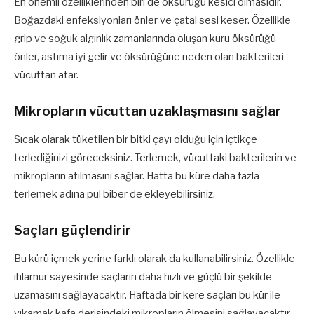
En önemli özelliklerinden biri de öksürüğü kesici olmasıdır.
Boğazdaki enfeksiyonları önler ve çatal sesi keser. Özellikle
grip ve soğuk algınlık zamanlarında oluşan kuru öksürüğü
önler, astıma iyi gelir ve öksürüğüne neden olan bakterileri
vücuttan atar.
Mikropların vücuttan uzaklaşmasını sağlar
Sıcak olarak tüketilen bir bitki çayı olduğu için içtikçe
terlediğinizi göreceksiniz. Terlemek, vücuttaki bakterilerin ve
mikropların atılmasını sağlar. Hatta bu küre daha fazla
terlemek adına pul biber de ekleyebilirsiniz.
Saçları güçlendirir
Bu kürü içmek yerine farklı olarak da kullanabilirsiniz. Özellikle
ıhlamur sayesinde saçların daha hızlı ve güçlü bir şekilde
uzamasını sağlayacaktır. Haftada bir kere saçları bu kür ile
yıkamak kafa derisindeki mikropların ölmesini sağlayacaktır.