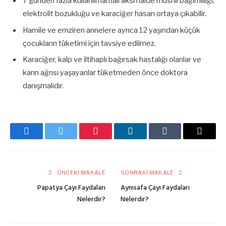
7 günden fazla kullanılmamalı aksi halde müshil bağımlılığı,
elektrolit bozukluğu ve karaciğer hasarı ortaya çıkabilir.
Hamile ve emziren annelere ayrıca 12 yaşından küçük
çocukların tüketimi için tavsiye edilmez.
Karaciğer, kalp ve iltihaplı bağırsak hastalığı olanlar ve
karın ağrısı yaşayanlar tüketmeden önce doktora
danışmalıdır.
Facebook
Twitter
Pinterest
LinkedIn
Tumblr
E-
posta
ÖNCEKI MAKALE
SONRAKI MAKALE
Papatya Çayı Faydaları
Aynısafa Çayı Faydaları
Nelerdir?
Nelerdir?