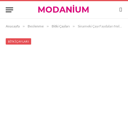
Anasayfa
»
Beslenme
»
Bitki Çayları
»
Sinameki Çayı Faydaları Nelerdir?
BITKI ÇAYLARI