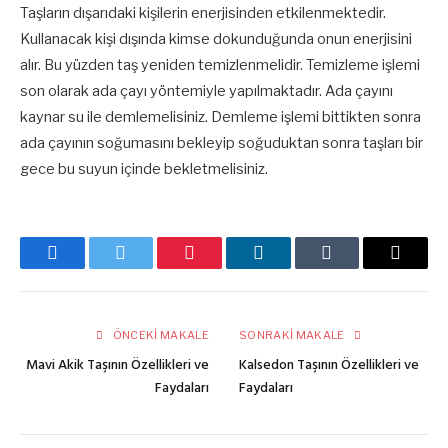
Taşların dışarıdaki kişilerin enerjisinden etkilenmektedir.
Kullanacak kişi dışında kimse dokunduğunda onun enerjisini
alır. Bu yüzden taş yeniden temizlenmelidir. Temizleme işlemi
son olarak ada çayı yöntemiyle yapılmaktadır. Ada çayını
kaynar su ile demlemelisiniz. Demleme işlemi bittikten sonra
ada çayının soğumasını bekleyip soğuduktan sonra taşları bir
gece bu suyun içinde bekletmelisiniz.
Facebook
Twitter
Pinterest
LinkedIn
Tumblr
E-
posta
ÖNCEKI MAKALE
SONRAKI MAKALE
Mavi Akik Taşının Özellikleri ve
Kalsedon Taşının Özellikleri ve
Faydaları
Faydaları