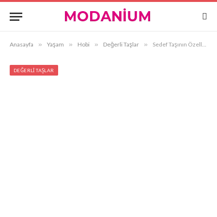
Anasayfa
»
Yaşam
»
Hobi
»
Değerli Taşlar
»
Sedef Taşının Özellikleri ve Faydaları
DEĞERLI TAŞLAR