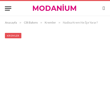
Anasayfa
»
Cilt Bakımı
»
Kremler
»
Nadixa Krem Ne İşe Yarar?
KREMLER