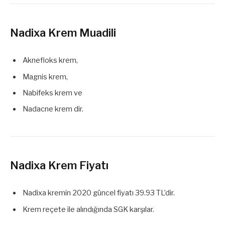
Nadixa Krem Muadili
Aknefloks krem,
Magnis krem,
Nabifeks krem ve
Nadacne krem dir.
Nadixa Krem Fiyatı
Nadixa kremin 2020 güncel fiyatı 39.93 TL’dir.
Krem reçete ile alındığında SGK karşılar.