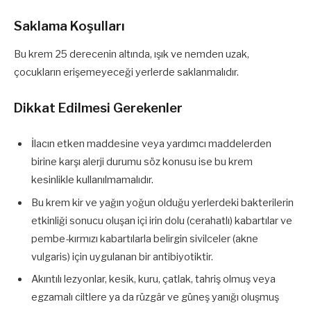
Saklama Koşulları
Bu krem 25 derecenin altında, ışık ve nemden uzak,
çocukların erişemeyeceği yerlerde saklanmalıdır.
Dikkat Edilmesi Gerekenler
İlacın etken maddesine veya yardımcı maddelerden
birine karşı alerji durumu söz konusu ise bu krem
kesinlikle kullanılmamalıdır.
Bu krem kir ve yağın yoğun olduğu yerlerdeki bakterilerin
etkinliği sonucu oluşan içi irin dolu (cerahatlı) kabartılar ve
pembe-kırmızı kabartılarla belirgin sivilceler (akne
vulgaris) için uygulanan bir antibiyotiktir.
Akıntılı lezyonlar, kesik, kuru, çatlak, tahriş olmuş veya
egzamalı ciltlere ya da rüzgâr ve güneş yanığı oluşmuş