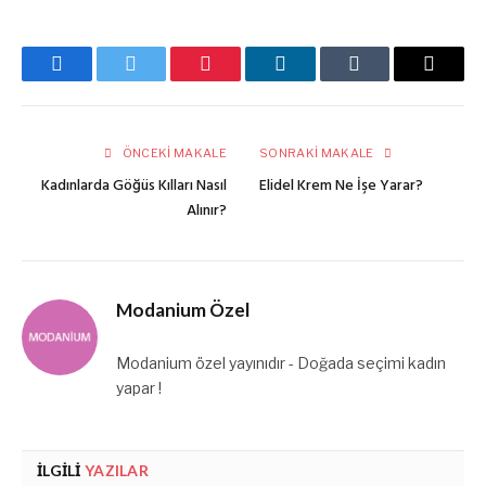
Facebook
Twitter
Pinterest
LinkedIn
Tumblr
E-
posta
ÖNCEKI MAKALE
SONRAKI MAKALE
Kadınlarda Göğüs Kılları Nasıl
Elidel Krem Ne İşe Yarar?
Alınır?
Modanium Özel
Modanium özel yayınıdır - Doğada seçimi kadın
yapar !
İLGILI
YAZILAR