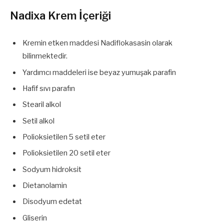
Nadixa Krem İçeriği
Kremin etken maddesi Nadiflokasasin olarak
bilinmektedir.
Yardımcı maddeleri ise beyaz yumuşak parafin
Hafif sıvı parafın
Stearil alkol
Setil alkol
Polioksietilen 5 setil eter
Polioksietilen 20 setil eter
Sodyum hidroksit
Dietanolamin
Disodyum edetat
Gliserin