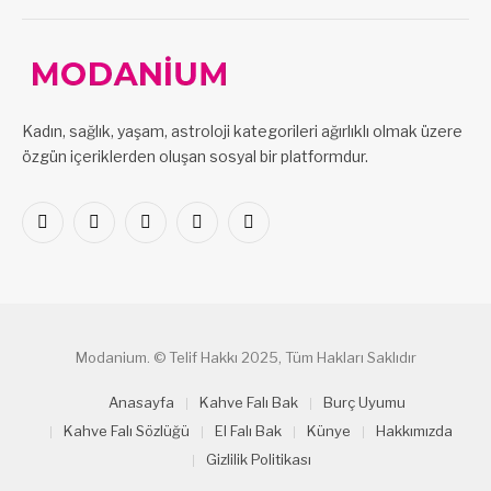
Kadın, sağlık, yaşam, astroloji kategorileri ağırlıklı olmak üzere
özgün içeriklerden oluşan sosyal bir platformdur.
Facebook
X
Pinterest
LinkedIn
VKontakte
(Twitter)
Modanium. © Telif Hakkı 2025, Tüm Hakları Saklıdır
Anasayfa
Kahve Falı Bak
Burç Uyumu
Kahve Falı Sözlüğü
El Falı Bak
Künye
Hakkımızda
Gizlilik Politikası