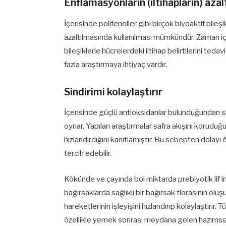
Enflamasyonların (iltihapların) aza
İçerisinde polifenoller gibi birçok biyoaktif bile
azaltılmasında kullanılması mümkündür. Zaman içe
bileşiklerle hücrelerdeki iltihap belirtilerini teda
fazla araştırmaya ihtiyaç vardır.
Sindirimi kolaylaştırır
İçerisinde güçlü antioksidanlar bulunduğundan sind
oynar. Yapılan araştırmalar safra akışını koruduğ
hızlandırdığını kanıtlamıştır. Bu sebepten dolay
tercih edebilir.
Kökünde ve çayında bol miktarda prebiyotik lif inü
bağırsaklarda sağlıklı bir bağırsak florasının olu
hareketlerinin işleyişini hızlandırıp kolaylaştırı
özellikle yemek sonrası meydana gelen hazımsızlı