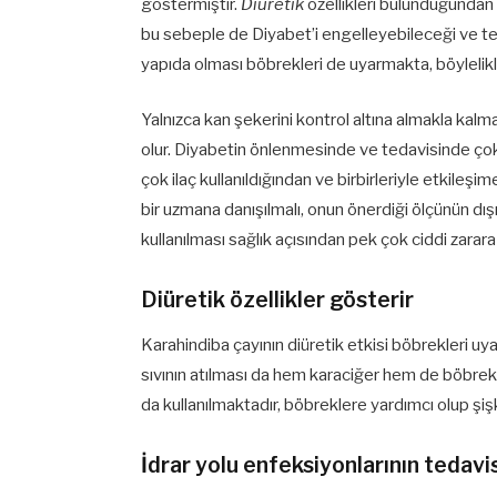
göstermiştir.
Diüretik
özellikleri bulunduğundan v
bu sebeple de Diyabet’i engelleyebileceği ve t
yapıda olması böbrekleri de uyarmakta, böylelikl
Yalnızca kan şekerini kontrol altına almakla kal
olur. Diyabetin önlenmesinde ve tedavisinde çok
çok ilaç kullanıldığından ve birbirleriyle etkile
bir uzmana danışılmalı, onun önerdiği ölçünün dışına
kullanılması sağlık açısından pek çok ciddi zarara 
Diüretik özellikler gösterir
Karahindiba çayının diüretik etkisi böbrekleri uyar
sıvının atılması da hem karaciğer hem de böbrekl
da kullanılmaktadır, böbreklere yardımcı olup şişk
İdrar yolu enfeksiyonlarının tedavisi