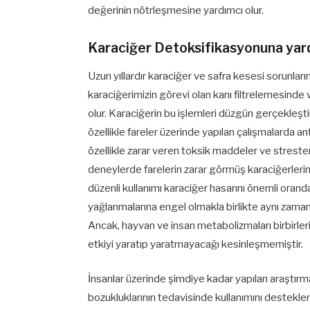
değerinin nötrleşmesine yardımcı olur.
Karaciğer Detoksifikasyonuna yard
Uzun yıllardır karaciğer ve safra kesesi sorunları
karaciğerimizin görevi olan kanı filtrelemesind
olur. Karaciğerin bu işlemleri düzgün gerçekleşt
özellikle fareler üzerinde yapılan çalışmalarda 
özellikle zarar veren toksik maddeler ve stresten
deneylerde farelerin zarar görmüş karaciğerlerind
düzenli kullanımı karaciğer hasarını önemli orand
yağlanmalarına engel olmakla birlikte aynı zama
Ancak, hayvan ve insan metabolizmaları birbirler
etkiyi yaratıp yaratmayacağı kesinleşmemiştir.
İnsanlar üzerinde şimdiye kadar yapılan araştırmal
bozukluklarının tedavisinde kullanımını destekl