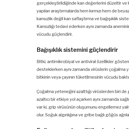
gerçekleştirildiğinde kan değerlerini düzeltir ve ka
yapılan araştırmalarda hem kırmızı hem de beyaz ka
kansızlık değil kan saflaştırma ve bağışıklık sis
Kansızlığı tedavi ederken aynı zamanda aneminin
vücudu güçlendirir.
Bağışıklık sistemini güçlendirir
Bitki, antimikrobiyal ve antiviral özellikler gös
desteklerken aynı zamanda virüslerin çoğalma ye
bitkinin veya çayının tüketilmesinin vücudu ba
Çoğalma yeteneğini azalttığı virüslerden biri de g
azaltıcı bir etkiye yol açarken aynı zamanda sağ
var ki, grip virüsünün oluşumunu engellemez yal
olur. Soğuk algınlığına ve gribe bağlı göğüs ağrıl