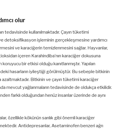
ımcı olur
nın tedavisinde kullanılmaktadır. Çayın tüketimi
e ve detoksifikasyon işleminin gerçekleşmesine yardımcı
irmesini ve karaciğerin temizlenmesini sağlar. Hayvanlar,
antioksidan içeren Karahindiba’nın karaciğer dokusuna
 koruyucu bir etkisi olduğu kanıtlanmıştır. Yapılan
eki hasarların iyileştiği görülmüştür. Bu sebeple bitkinin
a azaltmaktadır. Bitkinin ve çayın tüketimi karaciğer
nda mevcut yağlanmaların tedavisinde de oldukça etkilidir.
inden farklı olduğundan henüz insanlar üzerinde de aynı
ar, özellikle kökünün sarılık gibi önemli karaciğer
emektedir. Antidepresanlar, Asetaminofen benzeri ağrı