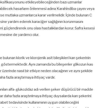
detoksifikasyonunu etkileyebileceğinden bazı uzmanlar
abilecek hasarların önlenmesi adına Karahindiba çayını veya
se mutlaka uzmanlarca karar verilmelidir. İçinde bulunan C
esine yardım ederek karaciğer sağlığının korunmasını
ini güçlendirerek onu olası hastalıklardan korur. Safra kesesi
şmesine de yardımcı olur.
 bulunan klorik ve klorojenik asit bileşikleri kan şekerinin
 göstermektedir. Aynı zamanda bu bileşenler glikozun kas
r üzerinde nasıl bir etkiye neden olacağının ve aynı şekilde
aha fazla araştırmaya ihtiyaç vardır.
lanılan alfa-glukozidaz adı verilen şeker düşürücü bir madde
ar daha fazla araştırılmaya ihtiyaç duysalarda kan şekerini
yabet tedavisinde kullanımının uygun olabileceğini