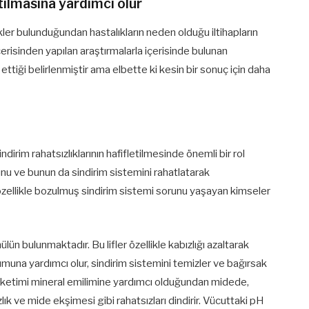
ltılmasına yardımcı olur
şikler bulunduğundan hastalıkların neden olduğu iltihapların
risinden yapılan araştırmalarla içerisinde bulunan
vi ettiği belirlenmiştir ama elbette ki kesin bir sonuç için daha
irim rahatsızlıklarının hafifletilmesinde önemli bir rol
unu ve bunun da sindirim sistemini rahatlatarak
ı özellikle bozulmuş sindirim sistemi sorunu yaşayan kimseler
lün bulunmaktadır. Bu lifler özellikle kabızlığı azaltarak
şumuna yardımcı olur, sindirim sistemini temizler ve bağırsak
r. Tüketimi mineral emilimine yardımcı olduğundan midede,
k ve mide ekşimesi gibi rahatsızları dindirir. Vücuttaki pH