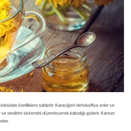
tioksidan özelliklere sahiptir. Karaciğeri detoksifiye eder ve
tırır ve sindirim sistemini düzenleyerek kabızlığı giderir. Kanser
nler.