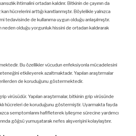
nsızlık ihtimalini ortadan kaldırır. Bitkinin de çayının da
n hücrelerini arttığı kanıtlanmıştır. Böylelikle yalnızca
temi tedavisinde de kullanıma uygun olduğu anlaşılmıştır.
 neden olduğu yorgunluk hissini de ortadan kaldırarak
termektedir. Bu özellikler vücudun enfeksiyonla mücadelesini
teneğini etkileyerek azaltmaktadır. Yapılan araştırmalar
kterilerden de koruduğunu göstermektedir.
rip virüsüdür. Yapılan araştırmalar, bitkinin grip virüsünde
lıklı hücreleri de koruduğunu göstermiştir. Uyarmakta fayda
nızca semptomlarını hafifleterek iyileşme sürecine yardımcı
arında göğsü yumuşatarak nefes alışverişini kolaylaştırır.