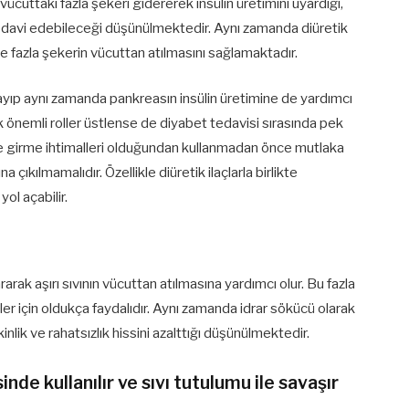
ücuttaki fazla şekeri gidererek insülin üretimini uyardığı,
edavi edebileceği düşünülmektedir. Aynı zamanda diüretik
e fazla şekerin vücuttan atılmasını sağlamaktadır.
mayıp aynı zamanda pankreasın insülin üretimine de yardımcı
 önemli roller üstlense de diyabet tedavisi sırasında pek
şime girme ihtimalleri olduğundan kullanmadan önce mutlaka
 çıkılmamalıdır. Özellikle diüretik ilaçlarla birlikte
yol açabilir.
arak aşırı sıvının vücuttan atılmasına yardımcı olur. Bu fazla
er için oldukça faydalıdır. Aynı zamanda idrar sökücü olarak
inlik ve rahatsızlık hissini azalttığı düşünülmektedir.
nde kullanılır ve sıvı tutulumu ile savaşır