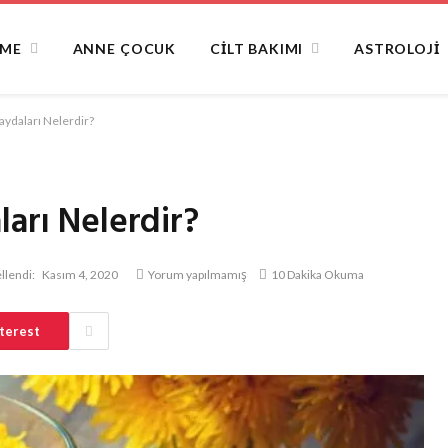
NME
ANNE ÇOCUK
CILT BAKIMI
ASTROLOJI
aydaları Nelerdir?
ları Nelerdir?
llendi:
Kasım 4, 2020
Yorum yapılmamış
10 Dakika Okuma
terest