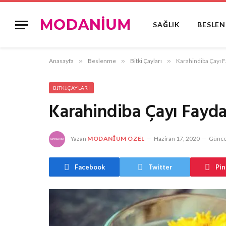
SAĞLIK
BESLE
Anasayfa
»
Beslenme
»
Bitki Çayları
»
Karahindiba Çayı F
BITKI ÇAYLARI
Karahindiba Çayı Fayda
Yazan
MODANIUM ÖZEL
Haziran 17, 2020
Günce
Facebook
Twitter
Pin