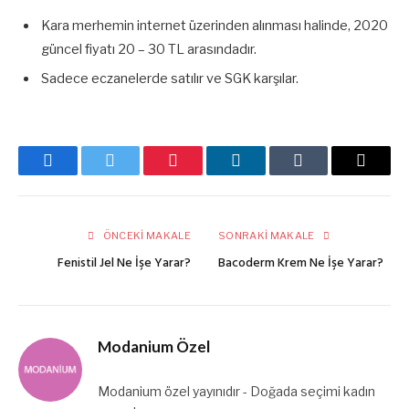
Kara merhemin internet üzerinden alınması halinde, 2020
güncel fiyatı 20 – 30 TL arasındadır.
Sadece eczanelerde satılır ve SGK karşılar.
Facebook
Twitter
Pinterest
LinkedIn
Tumblr
E-
posta
ÖNCEKI MAKALE
SONRAKI MAKALE
Fenistil Jel Ne İşe Yarar?
Bacoderm Krem Ne İşe Yarar?
Modanium Özel
Modanium özel yayınıdır - Doğada seçimi kadın