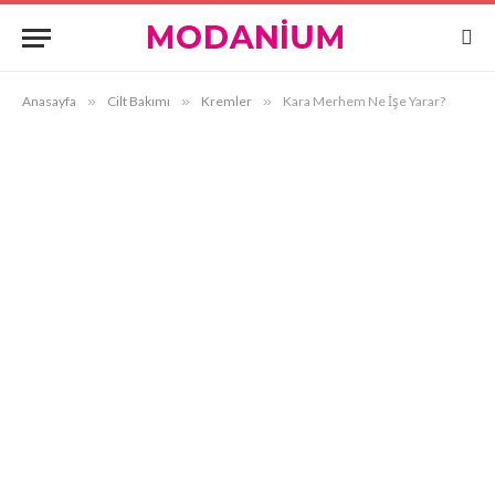
Anasayfa
»
Cilt Bakımı
»
Kremler
»
Kara Merhem Ne İşe Yarar?