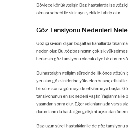
Böylece körlük gelişir. Bazı hastalarda ise göz 
olması sebebi ile sinir aynı şekilde tahrip olur.
Göz Tansiyonu Nedenleri Neler
Göz içi sıvısını dışarı boşaltan kanallarda tıka
neden olur. Bu göz basıncının çok sık yükselmes
herkesin göz tansiyonu olacak diye bir durum sö
Bu hastalığın gelişim sürecinde, ilk önce gözün içi
yer alan göz sinirlerine yükselen basınç etkisi il
bir süre sonra görmeyi de etkilemeye başlar. Gö
tansiyonunun en sık nedeni yaştır. Yaşlanma ile b
yaşından sonra olur. Eğer yakınlarınızda varsa s
durumların da hastalığın gelişimi açısından önem
Bazı uzun süreli hastalıklar ile de göz tansiyonu sı