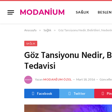
SAĞLIK
BESLE
Anasayfa
»
Sağlık
»
Göz Tansiyonu Nedir, Belirtileri, Nedenle
SAĞLIK
Göz Tansiyonu Nedir, Be
Tedavisi
Yazan
MODANIUM ÖZEL
Mart 18, 2016
Güncelle
Facebook
Twitter
Pin