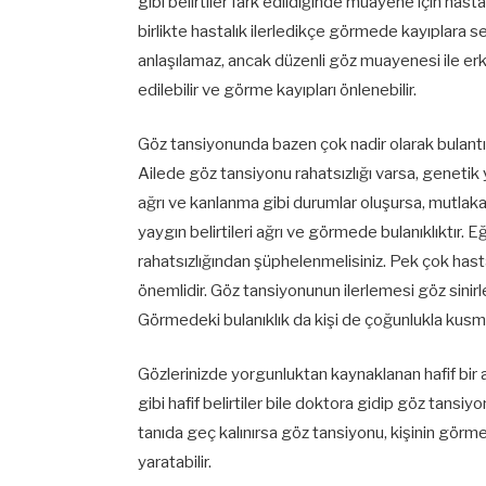
gibi belirtiler fark edildiğinde muayene için hast
birlikte hastalık ilerledikçe görmede kayıplara
anlaşılamaz, ancak düzenli göz muayenesi ile e
edilebilir ve görme kayıpları önlenebilir.
Göz tansiyonunda bazen çok nadir olarak bulantı, 
Ailede göz tansiyonu rahatsızlığı varsa, genetik 
ağrı ve kanlanma gibi durumlar oluşursa, mutlak
yaygın belirtileri ağrı ve görmede bulanıklıktır. E
rahatsızlığından şüphelenmelisiniz. Pek çok has
önemlidir. Göz tansiyonunun ilerlemesi göz sinirl
Görmedeki bulanıklık da kişi de çoğunlukla kusma
Gözlerinizde yorgunluktan kaynaklanan hafif bir
gibi hafif belirtiler bile doktora gidip göz tansi
tanıda geç kalınırsa göz tansiyonu, kişinin görm
yaratabilir.