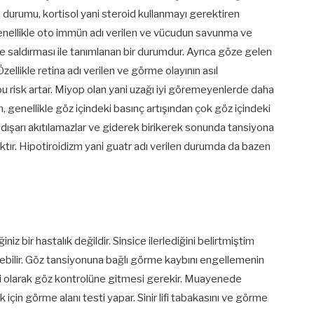
durumu, kortisol yani steroid kullanmayı gerektiren
ar genellikle oto immün adı verilen ve vücudun savunma ve
ne saldırması ile tanımlanan bir durumdur. Ayrıca göze gelen
ellikle retina adı verilen ve görme olayının asıl
bu risk artar. Miyop olan yani uzağı iyi göremeyenlerde daha
, genellikle göz içindeki basınç artışından çok göz içindeki
dışarı akıtılamazlar ve giderek birikerek sonunda tansiyona
 sıktır. Hipotiroidizm yani guatr adı verilen durumda da bazen
z bir hastalık değildir. Sinsice ilerlediğini belirtmiştim
ilebilir. Göz tansiyonuna bağlı görme kaybını engellemenin
li olarak göz kontrolüne gitmesi gerekir. Muayenede
çin görme alanı testi yapar. Sinir lifi tabakasını ve görme