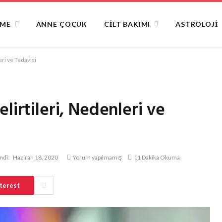
NME
ANNE ÇOCUK
CILT BAKIMI
ASTROLOJI
ri ve Tedavisi
lirtileri, Nedenleri ve
ndi:
Haziran 18, 2020
Yorum yapılmamış
11 Dakika Okuma
terest