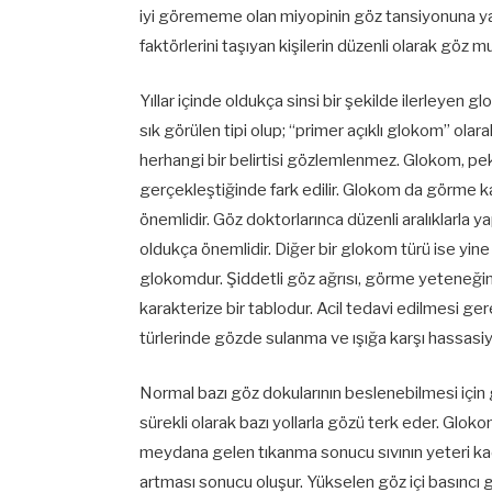
iyi görememe olan miyopinin göz tansiyonuna yaka
faktörlerini taşıyan kişilerin düzenli olarak göz m
Yıllar içinde oldukça sinsi bir şekilde ilerleyen g
sık görülen tipi olup; “primer açıklı glokom” olarak
herhangi bir belirtisi gözlemlenmez. Glokom, p
gerçekleştiğinde fark edilir. Glokom da görme 
önemlidir. Göz doktorlarınca düzenli aralıklarla 
oldukça önemlidir. Diğer bir glokom türü ise yine i
glokomdur. Şiddetli göz ağrısı, görme yeteneğind
karakterize bir tablodur. Acil tedavi edilmesi g
türlerinde gözde sulanma ve ışığa karşı hassasiy
Normal bazı göz dokularının beslenebilmesi için gö
sürekli olarak bazı yollarla gözü terk eder. Glokom
meydana gelen tıkanma sonucu sıvının yeteri kad
artması sonucu oluşur. Yükselen göz içi basıncı 