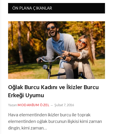
ÖN PLANA ÇIKANLAR
Oğlak Burcu Kadını ve İkizler Burcu
Erkeği Uyumu
Yazan
MODANIUM ÖZEL
Şubat 7, 2016
Hava elementinden ikizler burcu ile toprak
elementinden oğlak burcunun ilişkisi kimi zaman
dingin, kimi zaman…