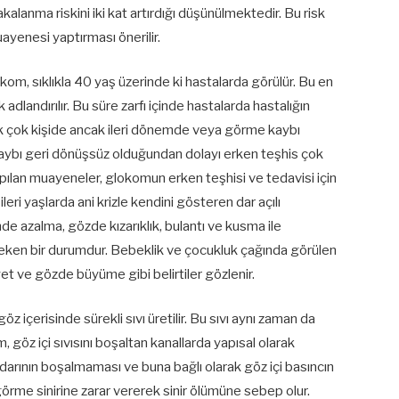
lanma riskini iki kat artırdığı düşünülmektedir. Bu risk
uayenesi yaptırması önerilir.
lokom, sıklıkla 40 yaş üzerinde ki hastalarda görülür. Bu en
 adlandırılır. Bu süre zarfı içinde hastalarda hastalığın
ek çok kişide ancak ileri dönemde veya görme kaybı
kaybı geri dönüşsüz olduğundan dolayı erken teşhis çok
yapılan muayeneler, glokomun erken teşhisi ve tedavisi için
leri yaşlarda ani krizle kendini gösteren dar açılı
e azalma, gözde kızarıklık, bulantı ve kusma ile
ereken bir durumdur. Bebeklik ve çocukluk çağında görülen
et ve gözde büyüme gibi belirtiler gözlenir.
z içerisinde sürekli sıvı üretilir. Bu sıvı aynı zaman da
, göz içi sıvısını boşaltan kanallarda yapısal olarak
arının boşalmaması ve buna bağlı olarak göz içi basıncın
görme sinirine zarar vererek sinir ölümüne sebep olur.