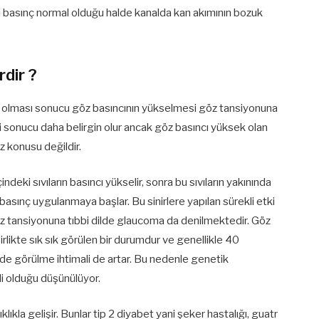
içi basınç normal olduğu halde kanalda kan akımının bozuk
dir ?
nma olması sonucu göz basıncının yükselmesi göz tansiyonuna
i sonucu daha belirgin olur ancak göz basıncı yüksek olan
z konusu değildir.
ndeki sıvıların basıncı yükselir, sonra bu sıvıların yakınında
e basınç uygulanmaya başlar. Bu sinirlere yapılan sürekli etki
z tansiyonuna tıbbi dilde glaucoma da denilmektedir. Göz
irlikte sık sık görülen bir durumdur ve genellikle 40
izde görülme ihtimali de artar. Bu nedenle genetik
li olduğu düşünülüyor.
klıkla gelişir. Bunlar tip 2 diyabet yani şeker hastalığı, guatr