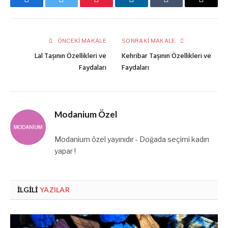
Facebook
Twitter
Pinterest
LinkedIn
Tumblr
E-
posta
ÖNCEKI MAKALE
SONRAKI MAKALE
Lal Taşının Özellikleri ve
Kehribar Taşının Özellikleri ve
Faydaları
Faydaları
Modanium Özel
Modanium özel yayınıdır - Doğada seçimi kadın
yapar !
İLGILI
YAZILAR