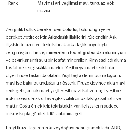
Renk
Mavimsi gri, yeşilimsi mavi, turkuaz, gök
mavisi
Zenginlik bolluk bereket sembolüdür, bulunduğu yere
bereket getirecektir. Arkadaşlık ilişkilerini güçlendirir. Aşk
ilişkisinde uzun ve derin kılacak arkadaşlık boyutuyla
zenginleştirir. Firuze, minerallerin fosfat grubundan alüminyum
ve bakır karışımlı sulu bir fosfat mineralidir. Kimyasal adı aluma
fosfat ve rengi sıklıkla mavidir. Yeşil veya mavi renkli olan
diğer firuze taşları da olabilir. Yeşil taşta demir bulunduğunu,
mavi ise bakır bulunduğunu gösterir. Firuze deyince akla mavi
renk gelir , ancak mavi-yeşil, yeşil-mavi, kahverengi-yeşil ve
gök mavisi olarak ortaya çıkar, cilalı bir parlaklığa sahiptir ve
mattır. Çoğu örnek kriptokristaldir, yani kristallerin sadece
mikroskopla görülebildiği anlamına gelir.
En iyi firuze taşı İran’ın kuzeydoğusundan çıkmaktadır. ABD,