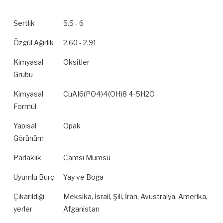
Sertlik
5.5 - 6
Özgül Ağırlık
2.60 - 2.91
Kimyasal
Oksitler
Grubu
Kimyasal
CuAI6(PO4)4(OH)8 4-5H2O
Formül
Yapısal
Opak
Görünüm
Parlaklık
Camsı Mumsu
Uyumlu Burç
Yay ve Boğa
Çıkarıldığı
Meksika, İsrail, Şili, İran, Avustralya, Amerika,
yerler
Afganistan