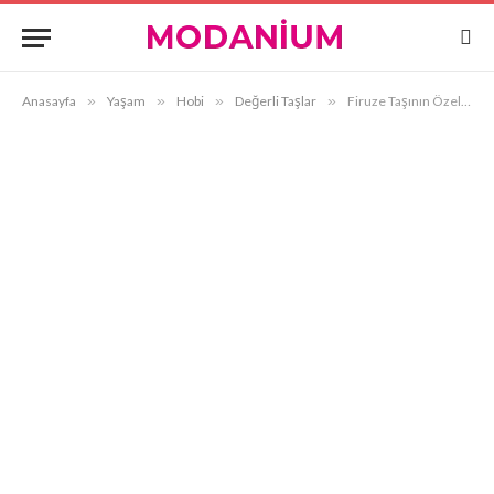
Anasayfa
»
Yaşam
»
Hobi
»
Değerli Taşlar
»
Firuze Taşının Özellikleri ve Faydaları