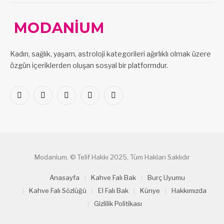
Kadın, sağlık, yaşam, astroloji kategorileri ağırlıklı olmak üzere
özgün içeriklerden oluşan sosyal bir platformdur.
Facebook
X
Pinterest
LinkedIn
VKontakte
(Twitter)
Modanium. © Telif Hakkı 2025, Tüm Hakları Saklıdır
Anasayfa
Kahve Falı Bak
Burç Uyumu
Kahve Falı Sözlüğü
El Falı Bak
Künye
Hakkımızda
Gizlilik Politikası