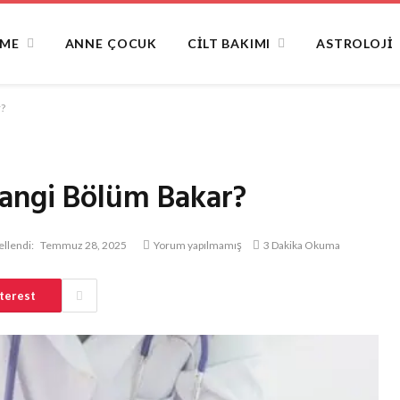
NME
ANNE ÇOCUK
CILT BAKIMI
ASTROLOJI
r?
Hangi Bölüm Bakar?
llendi:
Temmuz 28, 2025
Yorum yapılmamış
3 Dakika Okuma
terest