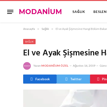
SAĞLIK
BESLE
Anasayfa
»
Sağlık
»
El ve Ayak Şişmesine Hangi Bölüm Baka
SAĞLIK
El ve Ayak Şişmesine 
Yazan
MODANIUM ÖZEL
Ağustos 16, 2019
Günce
Facebook
Twitter
Pin