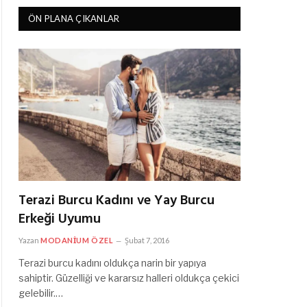
ÖN PLANA ÇIKANLAR
Terazi Burcu Kadını ve Yay Burcu
Erkeği Uyumu
Yazan
MODANIUM ÖZEL
Şubat 7, 2016
Terazi burcu kadını oldukça narin bir yapıya
sahiptir. Güzelliği ve kararsız halleri oldukça çekici
gelebilir.…