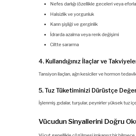
Nefes darlığı (özellikle geceleri veya eforla
Halsizlik ve yorgunluk
Karın şişliği ve gerginlik
İdrarda azalma veya renk değişimi
Ciltte sararma
4. Kullandığınız İlaçlar ve Takviyele
Tansiyon ilaçları, ağrı kesiciler ve hormon tedaviler
5. Tuz Tüketiminizi Dürüstçe Değer
İşlenmiş gıdalar, turşular, peynirler yüksek tuz i
Vücudun Sinyallerini Doğru O
Vücut genellikle çözülmesi imkansız bir bilmec