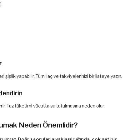
)
r
i şişlik yapabilir. Tüm ilaç ve takviyelerinizi bir listeye yazın.
lendirin
çerir. Tuz tüketimi vücutta su tutulmasına neden olur.
kumak Neden Önemlidir?
e sunmaz.
Doğru sorularla yaklaşıldığında, çok net bir