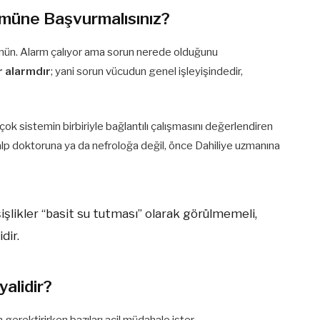
ümüne Başvurmalısınız?
şünün. Alarm çalıyor ama sorun nerede olduğunu
r alarmdır
; yani sorun vücudun genel işleyişindedir,
irçok sistemin birbiriyle bağlantılı çalışmasını değerlendiren
kalp doktoruna ya da nefroloğa değil, önce Dahiliye uzmanına
şlikler “basit su tutması” olarak görülmemeli,
dir.
yalidir?