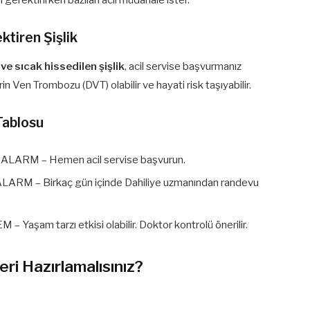
gerektirirken bazıları acil müdahale ister.
ktiren Şişlik
ve sıcak hissedilen şişlik
, acil servise başvurmanız
n Ven Trombozu (DVT) olabilir ve hayati risk taşıyabilir.
Tablosu
ALARM – Hemen acil servise başvurun.
LARM – Birkaç gün içinde Dahiliye uzmanından randevu
– Yaşam tarzı etkisi olabilir. Doktor kontrolü önerilir.
ri Hazırlamalısınız?