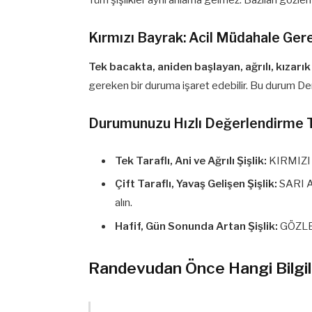
Tüm şişlikler aynı anlama gelmez. Bazıları gözlem 
Kırmızı Bayrak: Acil Müdahale Gere
Tek bacakta, aniden başlayan, ağrılı, kızarık 
gereken bir duruma işaret edebilir. Bu durum Deri
Durumunuzu Hızlı Değerlendirme 
Tek Taraflı, Ani ve Ağrılı Şişlik:
KIRMIZI 
Çift Taraflı, Yavaş Gelişen Şişlik:
SARI A
alın.
Hafif, Gün Sonunda Artan Şişlik:
GÖZLEM 
Randevudan Önce Hangi Bilgile