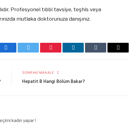
ıdır. Profesyonel tıbbi tavsiye, teşhis veya
rınızda mutlaka doktorunuza danışınız.
Facebook
Twitter
Pinterest
LinkedIn
Tumblr
E-
posta
E
SONRAKI MAKALE
?
Hepatit B Hangi Bölüm Bakar?
çimi kadın yapar !