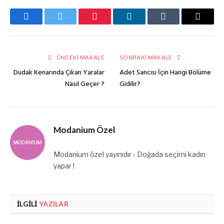
Facebook
Twitter
Pinterest
LinkedIn
Tumblr
E-
posta
ÖNCEKI MAKALE
SONRAKI MAKALE
Dudak Kenarında Çıkan Yaralar
Adet Sancısı İçin Hangi Bölüme
Nasıl Geçer ?
Gidilir?
Modanium Özel
Modanium özel yayınıdır - Doğada seçimi kadın
yapar !
İLGILI
YAZILAR