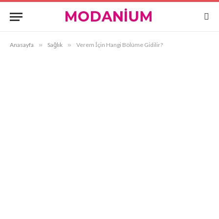
Anasayfa
»
Sağlık
»
Verem İçin Hangi Bölüme Gidilir?